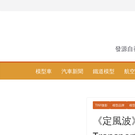
Skip
to
content
發源自
模型車
汽車新聞
鐵道模型
航空
TINY微影
模型品牌
模
《定風波》 –