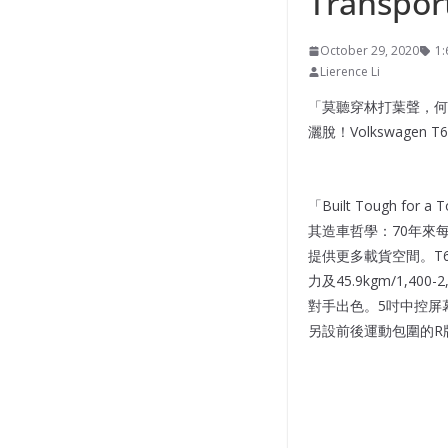
Transpor
October 29, 2020
1:
Lierence Li
「莫聽穿林打葉聲，何
灑脫！Volkswagen
「Built Tough 
其造車哲學：70年來每
提供更多載貨空間。T6 T
力及45.9kgm/1,4
對手出色。5吋中控屏
另設前後運動包圍的R