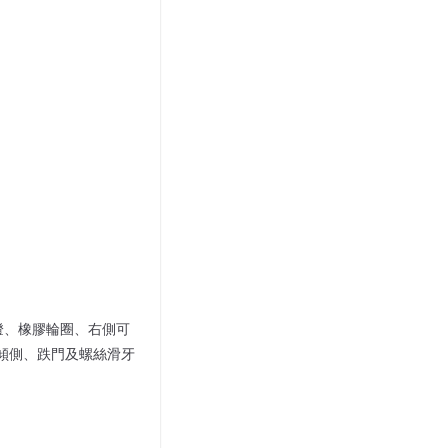
頭尾燈、橡膠輪圈、右側可
身傾側、跌門及螺絲滑牙