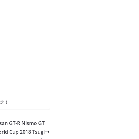
之！
an GT-R Nismo GT
rld Cup 2018 Tsugi