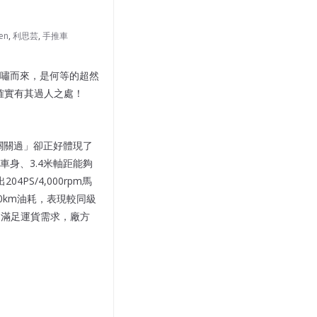
en
,
利思芸
,
手推車
嘯而來，是何等的超然
其所，確實有其過人之處！
關難過關關過」卻正好體現了
長車身、3.4米軸距能夠
4PS/4,000rpm馬
/100km油耗，表現較同級
門滿足運貨需求，廠方