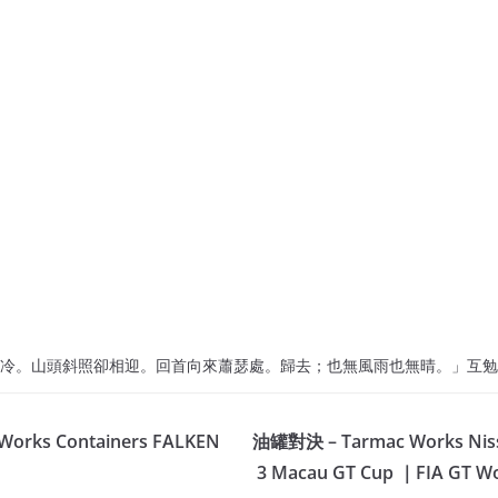
冷。山頭斜照卻相迎。回首向來蕭瑟處。歸去；也無風雨也無晴。」互勉
orks Containers FALKEN
油罐對決 – Tarmac Works Niss
3 Macau GT Cup ｜FIA GT Wo