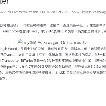
ter
64
,
2020
,
Commercial Vehicle
,
HKTOYCAR
,
Oct 2020
,
Review
,
Tiny微影
,
Volkswag
妨吟嘯且徐行。竹杖芒鞋輕勝馬，誰怕？一蓑煙雨任平生。」在風雨中吟
 T6 Transporter在豐田Hiace、平治Vito及現代H1夾擊下仍然能自得
for a Tough World」是福士T6的口號，雖然沒有官方中譯版本，但「難
代Transporter均用盡每寸空間、化繁為簡、運送最多樣的商品。5.3米
ransporter BiTurbo搭載一台2公升直四雙渦輪增壓柴油引擎，能夠輸出20
00-2,400rpm扭力，配以7前速DSG 雙離合器自動波箱，能夠做出6.8-6.5L
幕、三幅式多功能皮軚環連轉波撥片、全 LED 自動頭燈及尾燈及雙電趟
版本。