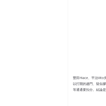
豐田Hiace、平治Vi
以打開的趟門、疑似膠
等通通要扣分。結論是