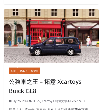
拓意
BUICK
模型車
公務車之王 – 拓意 Xcartoys
Buick GL8
July 26, 2026
Buick
,
Xcartoys
,
精選文章
Lierence Li
拓意 1:64 第一代 GL8 (Y15-01) 復刻經典藏藍色官車，