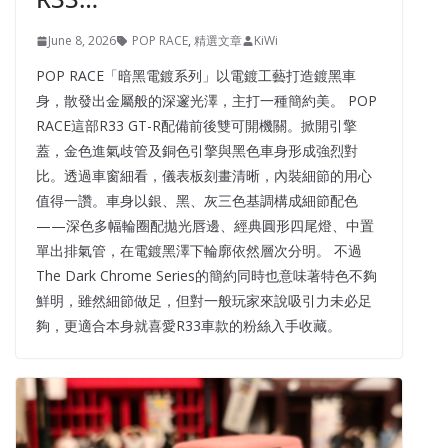
June 8, 2026
POP RACE
,
精選文章
KiWi
POP RACE「暗黑電鍍系列」以電鍍工藝打造鍍黑車
身，散發出金屬般的深邃光澤，主打一種簡約美。 POP
RACE這部R33 GT-R配備前後雙可開機關。掀開引擎
蓋，金色進氣歧管及銅色引擎與黑色車身形成強烈對
比。透過車窗細看，儀表板刻畫清晰，內裝細節的用心
值得一讚。車身以銀、黑、灰三色基調構成細節配色
——深色多幅輪圈配拋光唇邊、經典圓形四尾燈、中置
單出排氣管，在電鍍黑澤下輪廓依然層次分明。 不過
The Dark Chrome Series的簡約同時也意味著特色不夠
鮮明，雖然細節做足，但對一般玩家來說吸引力未必足
夠，更適合本身就喜愛R33車款的粉絲入手收藏。