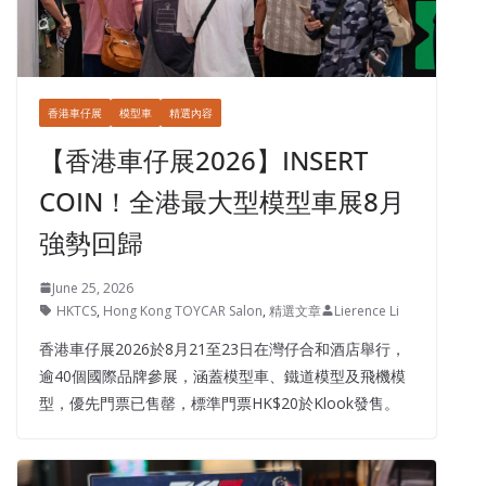
香港車仔展
模型車
精選內容
【香港車仔展2026】INSERT
COIN！全港最大型模型車展8月
強勢回歸
June 25, 2026
HKTCS
,
Hong Kong TOYCAR Salon
,
精選文章
Lierence Li
香港車仔展2026於8月21至23日在灣仔合和酒店舉行，
逾40個國際品牌參展，涵蓋模型車、鐵道模型及飛機模
型，優先門票已售罄，標準門票HK$20於Klook發售。