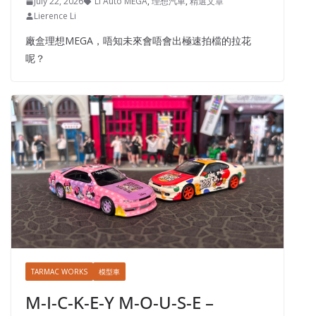
July 22, 2026
Li Auto MEGA
,
理想汽車
,
精選文章
Lierence Li
廠盒理想MEGA，唔知未來會唔會出極速拍檔的拉花
呢？
TARMAC WORKS
模型車
M-I-C-K-E-Y M-O-U-S-E –