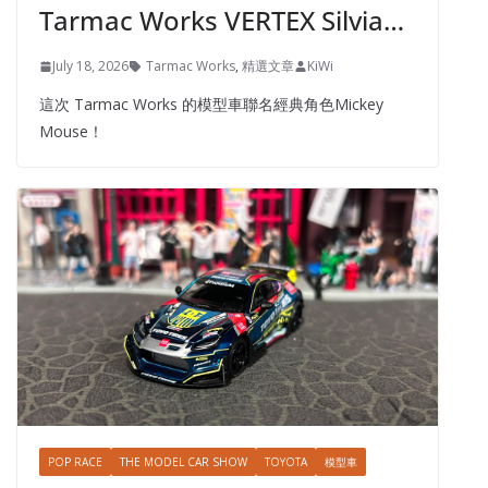
Tarmac Works VERTEX Silvia…
July 18, 2026
Tarmac Works
,
精選文章
KiWi
這次 Tarmac Works 的模型車聯名經典角色Mickey
Mouse！
POP RACE
THE MODEL CAR SHOW
TOYOTA
模型車