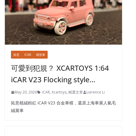
拓意
ICAR
模型車
可愛到犯規？ XCARTOYS 1:64
iCAR V23 Flocking style…
May 20, 2026
iCAR
,
Xcartoys
,
精選文章
Lierence Li
拓意植絨粉紅 iCAR V23 合金車模，還原上海車展人氣毛
絨展車