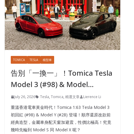
TOMICA
TESLA
模型車
告別「一換一」！Tomica Tesla
Model 3 (#98) & Model…
July 26, 2026
Tesla
,
Tomica
,
精選文章
Lierence Li
重溫香港電車黃金時代！Tomica 1:63 Tesla Model 3
初回紅 (#98) & Model Y (#28) 登場！順序還原改款前
經典造型，金屬車身配天窗加避震，性價比極高！究竟
幾時先輪到 Model S 同 Model X 呢？