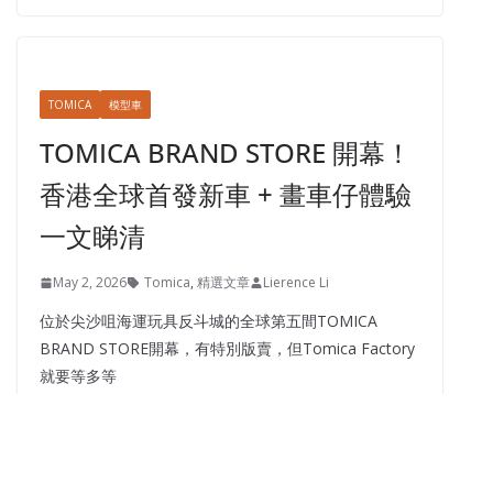
POP RACE三款992 Stinger GTR，將TopCar限量碳纖
猛獸濃縮於掌心之間。
TARMAC WORKS
RWB
模型車
拉斯維加斯 – Tarmac Works
RWB x Shinya…