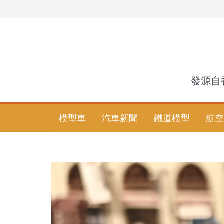
Skip
to
content
發源自
模型車
汽車新聞
鐵道模型
航空