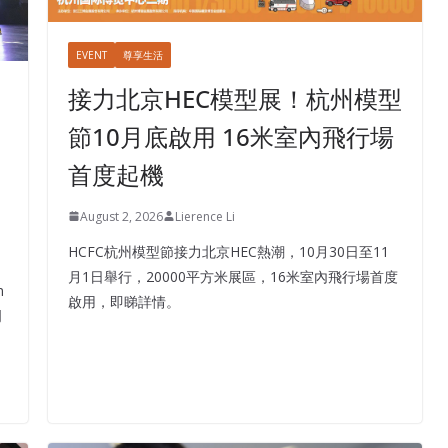
EVENT
尊享生活
接力北京HEC模型展！杭州模型
節10月底啟用 16米室內飛行場
首度起機
August 2, 2026
Lierence Li
HCFC杭州模型節接力北京HEC熱潮，10月30日至11
月1日舉行，20000平方米展區，16米室內飛行場首度
m
啟用，即睇詳情。
門