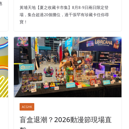
惠
黃埔天地【夏之收藏卡市集】8月8-9日兩日限定登
場，集合超過20個攤位，過千張罕有珍藏卡任你尋
寶！
ACGHK
盲盒退潮？2026動漫節現場直