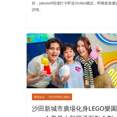
折，Jakewell現場打卡即送Stokke贈品，即睇套裝優
詳情。
尊享生活
SHOPPING MALL
沙田新城市廣場化身LEGO樂園