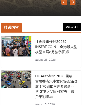
July 18, 202
精選內容
View All
【香港車仔展2026】
INSERT COIN！全港最大型
模型車展8月強勢回歸
June 25, 2026
HK Autofest 2026 回顧｜
首屆香港汽車文化節圓滿收
爐！70部JDM經典齊聚亞
博 GTR之父田村宏志＋織
戶茉彩撐場
April 5, 2026