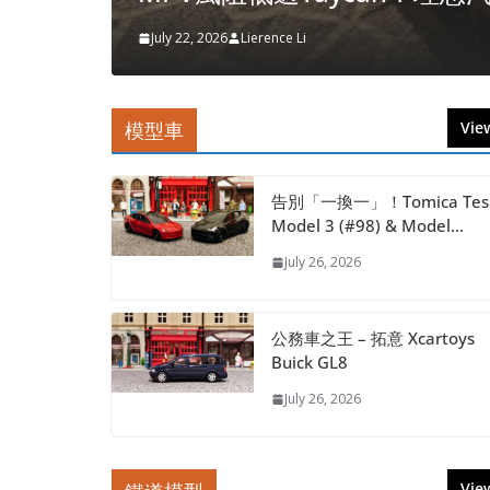
July 22, 2026
Lierence Li
模型車
View
告別「一換一」！Tomica Tes
Model 3 (#98) & Model…
July 26, 2026
公務車之王 – 拓意 Xcartoys
Buick GL8
July 26, 2026
View