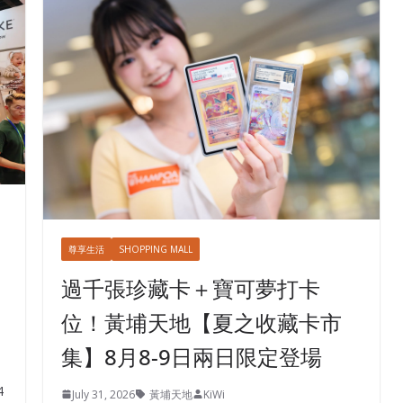
尊享生活
SHOPPING MALL
過千張珍藏卡＋寶可夢打卡
位！黃埔天地【夏之收藏卡市
集】8月8-9日兩日限定登場
4
July 31, 2026
黃埔天地
KiWi