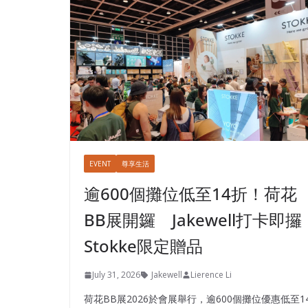
EVENT
尊享生活
逾600個攤位低至14折！荷花
BB展開鑼 Jakewell打卡即攞
Stokke限定贈品
July 31, 2026
Jakewell
Lierence Li
荷花BB展2026於會展舉行，逾600個攤位優惠低至1