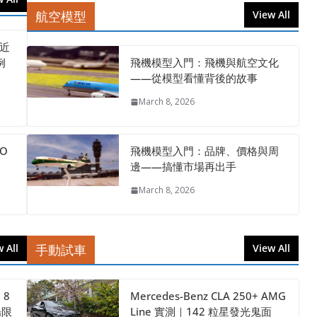
航空模型
View All
 近
例
飛機模型入門：飛機與航空文化
——從模型看懂背後的故事
March 8, 2026
O
飛機模型入門：品牌、價格與周
邊——搞懂市場再出手
March 8, 2026
 All
手動試車
View All
》8
Mercedes-Benz CLA 250+ AMG
場限
Line 實測｜142 粒星發光鬼面