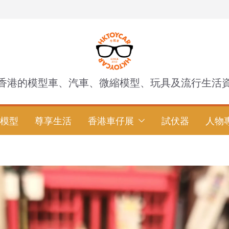
香港的模型車、汽車、微縮模型、玩具及流行生活
模型
尊享生活
香港車仔展
試伏器
人物