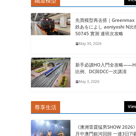
鐵道模型
先買模型再去搭｜Greenmax
鉄あをによし aoniyoshi N比
50745 實測 連班次攻略
May 30, 2026
新手必讀HO入門全攻略——H
比例、DC與DCC一次講清
May 3, 2026
尊享生活
View
《澳洲雷霆猛男SHOW 2026
月中澳門銀河回歸 一連3日7