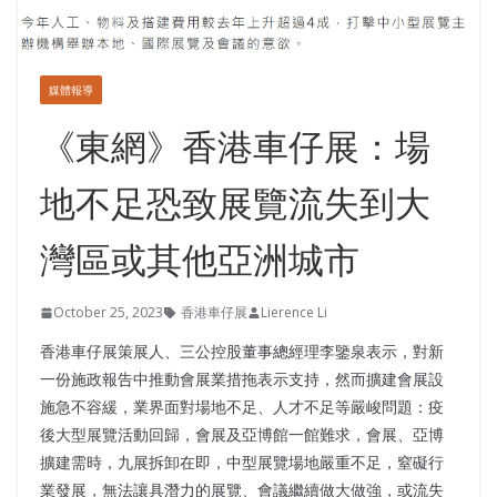
媒體報導
《東網》香港車仔展：場
地不足恐致展覽流失到大
灣區或其他亞洲城市
October 25, 2023
香港車仔展
Lierence Li
香港車仔展策展人、三公控股董事總經理李鑒泉表示，對新
一份施政報告中推動會展業措拖表示支持，然而擴建會展設
施急不容緩，業界面對場地不足、人才不足等嚴峻問題：疫
後大型展覽活動回歸，會展及亞博館一館難求，會展、亞博
擴建需時，九展拆卸在即，中型展覽場地嚴重不足，窒礙行
業發展，無法讓具潛力的展覽、會議繼續做大做強，或流失