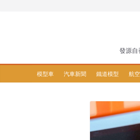
Skip
to
content
發源自
模型車
汽車新聞
鐵道模型
航空