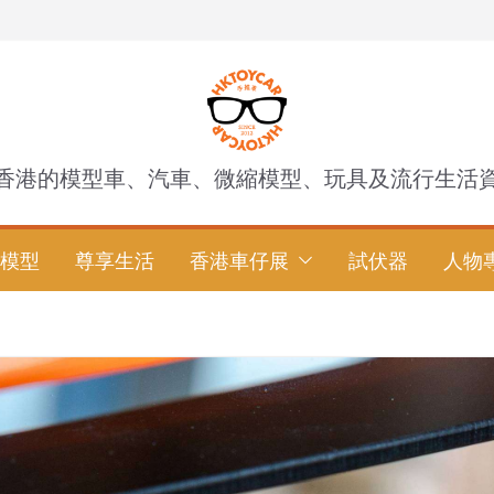
香港的模型車、汽車、微縮模型、玩具及流行生活
模型
尊享生活
香港車仔展
試伏器
人物