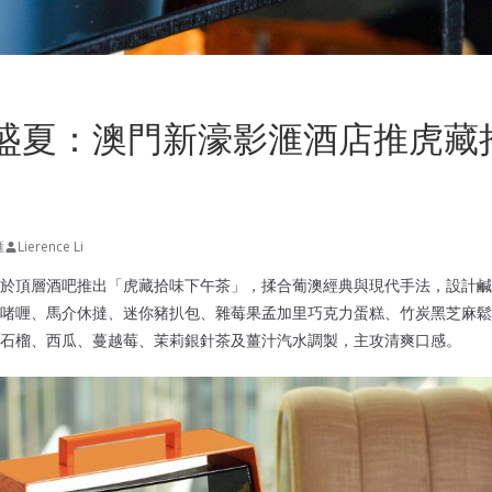
盛夏：澳門新濠影滙酒店推虎藏
滙
Lierence Li
於頂層酒吧推出「虎藏拾味下午茶」，揉合葡澳經典與現代手法，設計鹹
啫喱、馬介休撻、迷你豬扒包、雜莓果孟加里巧克力蛋糕、竹炭黑芝麻鬆
石榴、西瓜、蔓越莓、茉莉銀針茶及薑汁汽水調製，主攻清爽口感。