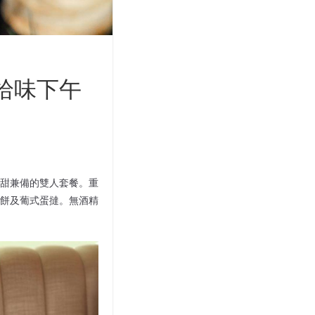
拾味下午
甜兼備的雙人套餐。重
餅及葡式蛋撻。無酒精