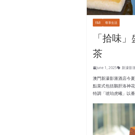
F&B
尊享生活
「拾味」
茶
June 1, 2025
新濠影
澳門新濠影滙酒店今夏
點菜式包括鵝肝洛神花
特調「琥珀虎曦」以番