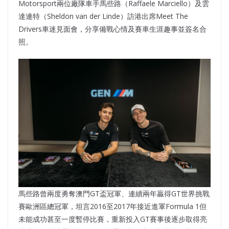
Motorsport兩位廠隊車手馬些路（Raffaele Marciello）及雲
達連特（Sheldon van der Linde）訪港出席Meet The
Drivers車迷見面會，分享備戰心情及賽車生涯趣事並簽名合
照。
馬些路曾兩度勇奪澳門GT盃冠軍、連續兩年贏得GT世界挑戰
賽歐洲區總冠軍，坦言2016至2017年接近進軍Formula 1但
未能成功甚至一度暫停比賽，重新投入GT賽事後逐步取得亮