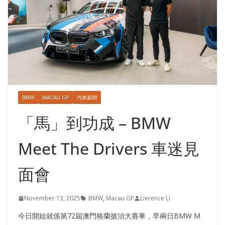
BMW
MACAU GP
汽車新聞
「馬」到功成 – BMW
Meet The Drivers 車迷見
面會
November 13, 2025
BMW
,
Macau GP
Lierence Li
今日開始就係第72屆澳門格蘭披治大賽車，早兩日BMW M