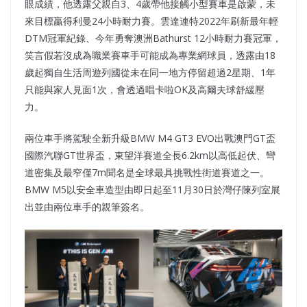
眼成績，他透露父親自3、4歲帶他接觸小型賽車是啟蒙，未
來目標贏得利曼24小時耐力賽。雲達連特2022年刷新最年輕
DTM冠軍紀錄、今年勇奪澳洲Bathurst 12小時耐力賽冠軍，
笑言假若沒成為職業賽車手可能成為專業網球員，透露由18
歲起獨自生活周遊列國從未在同一地方停留超過2星期、1年
只能與家人見面1次，會透過唱卡啦OK及高爾夫球舒緩壓
力。
兩位車手將駕駛全新升級BMW M4 GT3 EVO出戰澳門GT盃
國際汽聯GT世界盃，東望洋賽道全長6.2km以高低起伏、彎
道密集及最窄僅7m聞名是全球最具挑戰性街道賽道之一。
BMW M5以安全車造型由即日起至11月30日於灣仔陳列室展
出並由兩位車手的親筆簽名。