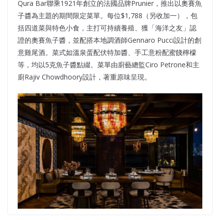
Qura Bar聯乘1921年創立的法國品牌Prunier，推出以奧賽魚
子醬為主題的期間限定菜單。每位$1,788（另收加一），包
括四道菜與特色小食，主打可持續養殖、獲「海洋之友」認
證的奧賽魚子醬，並配搭本地調酒師Gennaro Pucci設計的創
意雞尾酒。菜式如溫泉蛋配伏特加醬、手工意粉配蜜餞檸檬
等，均以5克魚子醬點綴。菜單由廚藝總監Ciro Petrone和主
廚Rajiv Chowdhoory設計，著重原味呈現。