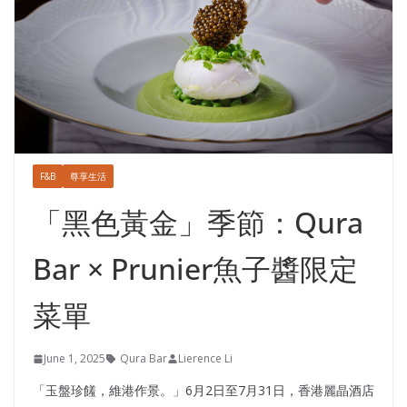
F&B
尊享生活
「黑色黃金」季節：Qura
Bar × Prunier魚子醬限定
菜單
June 1, 2025
Qura Bar
Lierence Li
「玉盤珍饈，維港作景。」6月2日至7月31日，香港麗晶酒店