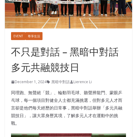
EVENT
尊享生活
不只是對話 – 黑暗中對話
多元共融競技日
December 1, 2024
黑暗中對話
Lierence Li
同理跑、無聲絕「競」、輪動羽毛球、聽聲辨龍門、蒙眼乒
乓球，每一個項目對健全人士都充滿挑選，但對多元人才而
言卻是他們每天經歷的日常事，黑暗中對話舉辦「多元共融
競技日」，讓大眾身歷其境，了解多元人才在運動中的挑
戰。