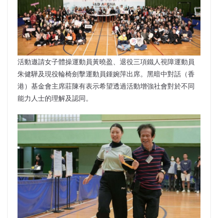
活動遨請女子體操運動員黃曉盈、退役三項鐵人視障運動員
朱健驊及現役輪椅劍擊運動員鍾婉萍出席。黑暗中對話（香
港）基金會主席莊陳有表示希望透過活動增強社會對於不同
能力人士的理解及認同。