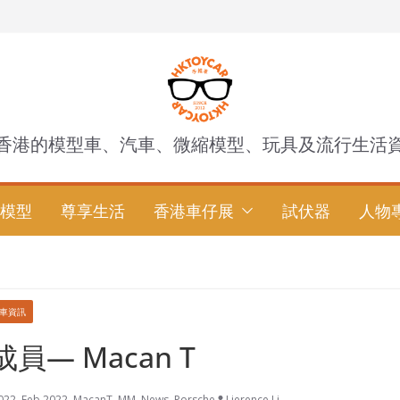
香港的模型車、汽車、微縮模型、玩具及流行生活
模型
尊享生活
香港車仔展
試伏器
人物
車資訊
員— Macan T
022
,
Feb 2022
,
MacanT
,
MM
,
News
,
Porsche
Lierence Li