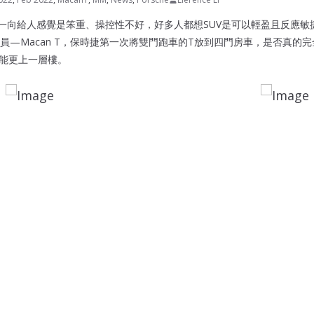
V一向給人感覺是笨重、操控性不好，好多人都想SUV是可以輕盈且反應敏捷
員—Macan T，保時捷第一次將雙門跑車的T放到四門房車，是否真的
性能更上一層樓。