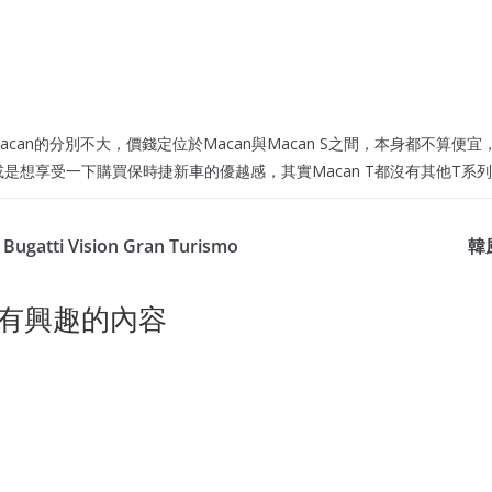
與Macan的分別不大，價錢定位於Macan與Macan S之間，本身都不算便
can，或是想享受一下購買保時捷新車的優越感，其實Macan T都沒有其他T
ugatti Vision Gran Turismo
韓
有興趣的內容