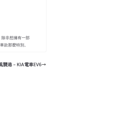
宜，除非想擁有一部
系列車款那麼特別。
風襲港 – KIA電車EV6