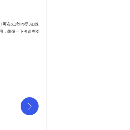
T可在6.2秒內從0加速
已經採用，想像一下將這副引