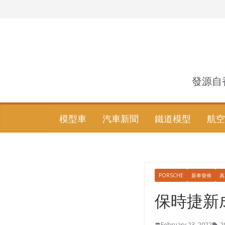
Skip
to
content
發源自
模型車
汽車新聞
鐵道模型
航空
PORSCHE
新車發佈
真
保時捷新成
February 23, 2022
2