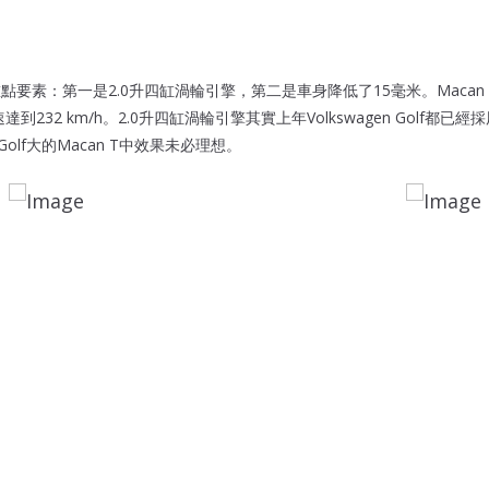
重點要素：第一是2.0升四缸渦輪引擎，第二是車身降低了15毫米。Macan 
速達到232 km/h。2.0升四缸渦輪引擎其實上年Volkswagen Golf都
n Golf大的Macan T中效果未必理想。