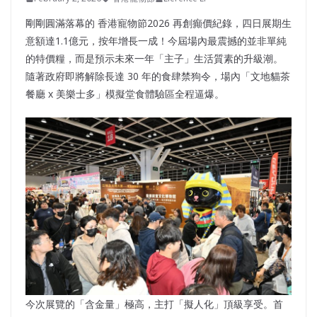
剛剛圓滿落幕的 香港寵物節2026 再創癲價紀錄，四日展期生
意額達1.1億元，按年增長一成！今屆場內最震撼的並非單純
的特價糧，而是預示未來一年「主子」生活質素的升級潮。
隨著政府即將解除長達 30 年的食肆禁狗令，場內「文地貓茶
餐廳 x 美樂士多」模擬堂食體驗區全程逼爆。
今次展覽的「含金量」極高，主打「擬人化」頂級享受。首