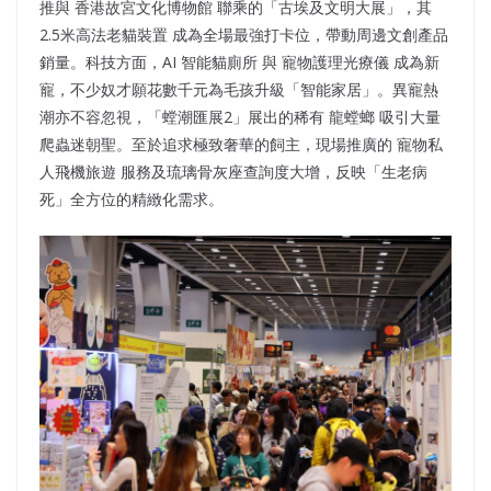
推與 香港故宮文化博物館 聯乘的「古埃及文明大展」，其
2.5米高法老貓裝置 成為全場最強打卡位，帶動周邊文創產品
銷量。科技方面，AI 智能貓廁所 與 寵物護理光療儀 成為新
寵，不少奴才願花數千元為毛孩升級「智能家居」。異寵熱
潮亦不容忽視，「螳潮匯展2」展出的稀有 龍螳螂 吸引大量
爬蟲迷朝聖。至於追求極致奢華的飼主，現場推廣的 寵物私
人飛機旅遊 服務及琉璃骨灰座查詢度大增，反映「生老病
死」全方位的精緻化需求。