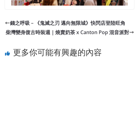
錢之呼吸 – 《鬼滅之刃 邁向無限城》快閃店登陸旺角
柴灣變身復古時裝週｜燒賣奶茶 x Canton Pop 混音派對
更多你可能有興趣的內容