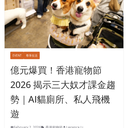
EVENT
尊享生活
億元爆買！香港寵物節
2026 揭示三大奴才課金趨
勢｜AI貓廁所、私人飛機
遊
February 2, 2026
香港寵物節
Lierence Li