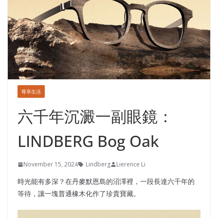
尊享生活
六千年沉澱一副眼鏡：
LINDBERG Bog Oak
November 15, 2024
Lindberg
Lierence Li
時光能有多深？在丹麥默恩島的沼澤裡，一段長達六千年的
等待，讓一塊普通橡木化作了珍貴寶藏。