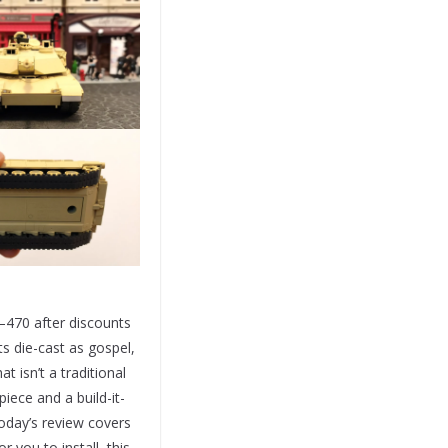
–470 after discounts
 die-cast as gospel,
 isn’t a traditional
iece and a build-it-
oday’s review covers
 you to install, this