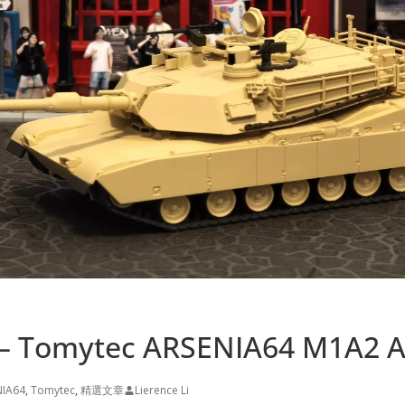
Tomytec ARSENIA64 M1A2 
NIA64
,
Tomytec
,
精選文章
Lierence Li