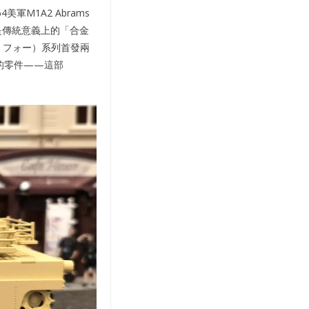
軍M1A2 Abrams
是傳統意義上的「合金
・フォー）系列首發兩
裝的零件——這部