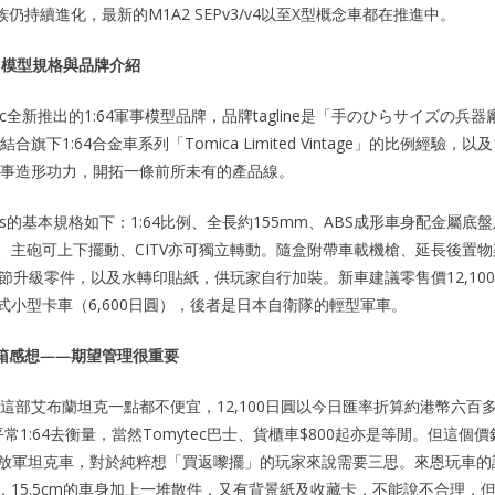
族仍持續進化，最新的M1A2 SEPv3/v4以至X型概念車都在推進中。
A64 模型規格與品牌介紹
mytec全新推出的1:64軍事模型品牌，品牌tagline是「手のひらサイズの
下1:64合金車系列「Tomica Limited Vintage」的比例經驗，以及
ry」的軍事造形功力，開拓一條前所未有的產品線。
 Abrams的基本規格如下：1:64比例、全長約155mm、ABS成形車身配金
、主砲可上下擺動、CITV亦可獨立轉動。隨盒附帶車載機槍、延長後置物架
等細節升級零件，以及水轉印貼紙，供玩家自行加裝。新車建議零售價12,1
新73式小型卡車（6,600日圓），後者是日本自衛隊的輕型軍車。
A2 開箱感想——期望管理很重要
這部艾布蘭坦克一點都不便宜，12,100日圓以今日匯率折算約港幣六百
平常1:64去衡量，當然Tomytec巴士、貨櫃車$800起亦是等閒。但這
解放軍坦克車，對於純粹想「買返嚟擺」的玩家來說需要三思。來恩玩車的
截，15.5cm的車身加上一堆散件，又有背景紙及收藏卡，不能說不合理，