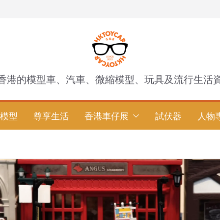
香港的模型車、汽車、微縮模型、玩具及流行生活
模型
尊享生活
香港車仔展
試伏器
人物