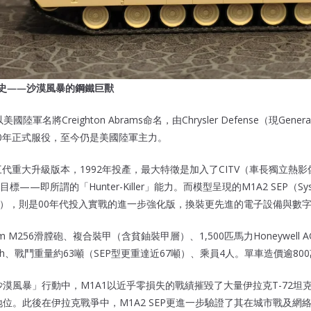
真車歷史——沙漠風暴的鋼鐵巨獸
國陸軍名將Creighton Abrams命名，由Chrysler Defense（現General 
1980年正式服役，至今仍是美國陸軍主力。
三代重大升級版本，1992年投產，最大特徵是加入了CITV（車長獨立熱
—即所謂的「Hunter-Killer」能力。而模型呈現的M1A2 SEP（System
拡張型），則是00年代投入實戰的進一步強化版，換裝更先進的電子設備與數
 M256滑膛砲、複合裝甲（含貧鈾裝甲層）、1,500匹馬力Honeywell A
/h、戰鬥重量約63噸（SEP型更重達近67噸）、乘員4人。單車造價逾80
沙漠風暴」行動中，M1A1以近乎零損失的戰績摧毀了大量伊拉克T-72坦克
地位。此後在伊拉克戰爭中，M1A2 SEP更進一步驗證了其在城市戰及網