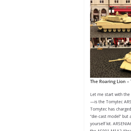
The Roaring Lion 
Let me start with th
—is the Tomytec ARSE
Tomytec has charged o
“die-cast model” but 
yourself kit. ARSENIA
the AS001 M1A2 Abrams.