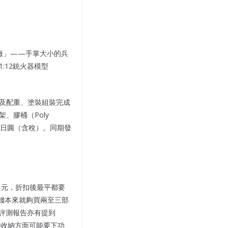
兵器廠」——手掌大小的兵
1:12銃火器模型
屬底盤及配重、塗裝組裝完成
、膠桶（Poly
00日圓（含稅）。同期發
多元，折扣後最平都要
個價錢本來就夠買兩至三部
評測報告亦有提到
但收納方面可能要下功