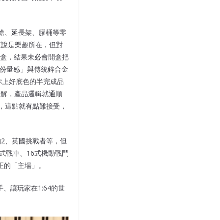
槍、延長架、膠桶等零
來說是樂趣所在，但對
盒，結果未必會開盒把
「份量感」與傳統鋅合金
你上好底色的半完成品
度理解，產品邏輯就通順
，這點就有點難接受，
豹2、英國挑戰者等，但
0式戰車、16式機動戰鬥
真正的「主場」。
動手、讓玩家在1:64的世