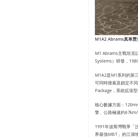
M1A2 Abrams
M1 Abrams主戰坦克以美
Systems）研發，
M1A2是M1系列的第
可同時搜索及鎖定不同目標—
Package，系統
核心數據方面：120mm
擎、公路極速約67km
1991年波斯灣戰爭「
界最強MBT」的江湖