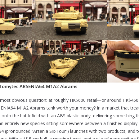
– Tomytec ARSENIA64 M1A2 Abrams
e most obvious question: at roughly HK$600 retail—or around HK$450
NIA64 M1A2 Abrams tank worth your money? In a market that treats
nto the battlefield with an ABS plastic body, delivering something that
an entirely new species sitting somewhere between a finished display p
64 (pronounced “Arsenia Six-Four”) launches with two products, and t
 With a 15.5 cm hull, a rotating turret, and a pile of parts waiting for