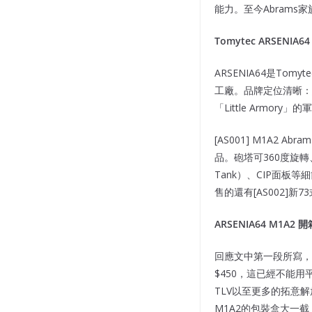
能力。至今Abrams家
Tomytec ARSENI
ARSENIA64是To
工廠。品牌定位清晰：結合旗
「Little Armo
[AS001] M1A2
品。砲塔可360度旋轉
Tank）、CIP面板
售的還有[AS002]
ARSENIA64 M1
回應文中第一段所寫，
$450，這已經不能用
TLV以至更多的拓意
M1A2的包裝盒大一