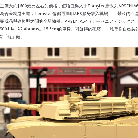
大約$600港元左右的價格，值唔值得入手Tomytec新系列ARSENIA64美
為合金就是王道，Tomytec偏偏選擇用ABS膠身殺入戰場——帶來的不
完成品與砌模型之間的全新物種。ARSENIA64（アーセニア・シックス
001 M1A2 Abrams。15.5cm的車身、可旋轉的砲塔、一堆等你自己
更有「玩」頭。