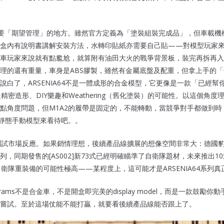
需要「期望管理」的地方。雖然官方定義為「塗裝組裝完成品」，但車載機
，盒內有說明書講解安裝方法，水轉印貼紙亦需要自己貼——對模型玩家
車玩家來說就有點尷尬，就算附有油田大火的戰爭背景板，裝完再拆再入
理的還有重量，車身是ABS膠製，雖然有金屬底盤及配重，但拿上手的
說白了，ARSENIA64不是一體成形的合金模型，它更像是一款「已經幫
密造形、DIY樂趣和Weathering（舊化塗裝）的可能性。以這個角
點角度問題，但M1A2的履帶是固定的，不能轉動，當競爭對手都做到時
件靜態手動模型來看待吧。。
顯是測試市場反應。如果銷情理想，後續產品線擴展的想像空間非常大：德國
，同期發售的[AS002]新73式已經明確瞄準了自衛隊題材，未來推出1
自衛隊重裝備的可能性極高——某程度上，這可能才是ARSENIA64系列
2 Abrams不是合金車，不是開盒即完美的display model，而是一款鼓勵你
嘗試。至於這場仗能不能打贏，就要看後續產品線能否跟上了。