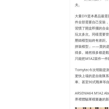
夫。
大量DIY是本產品最
件全部需要自己安裝
習慣了開盒即擺的合金
玩太多次。同樣需要管
壓鑄模型始終有差距。
拼裝模型」——賣的是精
得多。雖然很多都是觀
只能把M1A2當作一
Tomytec今次明
更快上場的是自衛隊系列
車、甚至90式戰車等
ARSENIA64 M1A
界裡體驗軍模樂趣的新