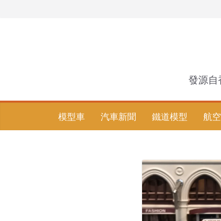
Skip
to
content
發源自
模型車
汽車新聞
鐵道模型
航空