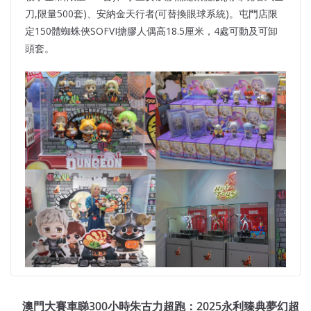
刀,限量500套)、安納金天行者(可替換眼球系統)。屯門店限
定150體蜘蛛俠SOFVI搪膠人偶高18.5厘米，4處可動及可卸
頭套。
澳門大賽車睇300小時朱古力超跑：2025永利臻典夢幻超