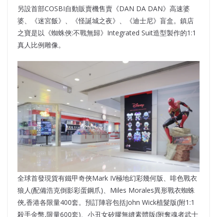
另設首部COSBI自動販賣機售賣《DAN DA DAN》高速婆
婆、《迷宮飯》、《怪誕城之夜》、《迪士尼》盲盒。鎮店
之寶是以《蜘蛛俠:不戰無歸》Integrated Suit造型製作的1:1
真人比例雕像。
全球首發現貨有鐵甲奇俠Mark IV極地幻彩幾何版、啡色戰衣
狼人(配備浩克倒影彩蛋鋼爪)、Miles Morales異形戰衣蜘蛛
俠,香港各限量400套。預訂陣容包括John Wick植髮版(附1:1
殺手金幣,限量600套)、小丑女矽膠無縫素體版(附奪魂者武士