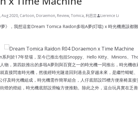
n x Time Machine
,
Aug 2020
,
Cartoon
,
Doraemon
,
Review
,
Tomica
,
利思芸
Lierence Li
》，我想這套Dream Tomica Raidon多啦A夢(叮噹) x 時光機應
aidon系列於17年登場，至今已推出包括Snoppy、Hello Kitty、Minions
人物，第四款推出的多啦A夢則與百寶之一的時光機一同推出，時光機收
就直接閃進時光機，然後經時光隧道回到過去及穿越未來，是繼竹蜻蜓、
公仔及時光機組成，時光機需作簡單組合，人仔底部設凹槽方便座椅直接
街燈的燈組，時光機底部設滑輪方便推動。除此之外，這台玩具實在乏善