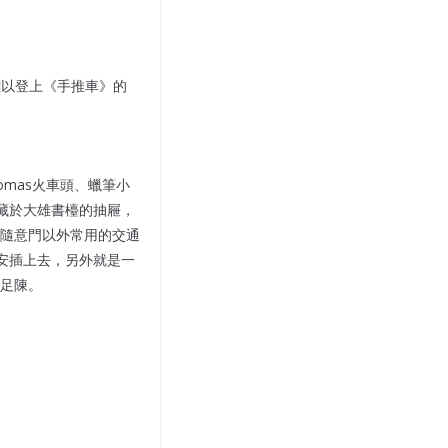
該都難以登上《手推車》的
、Thomas火車頭、蠟筆小
藏於大雄書檯的抽屜，
隨意門以外常用的交通
安插上去，另外就是一
足陳。