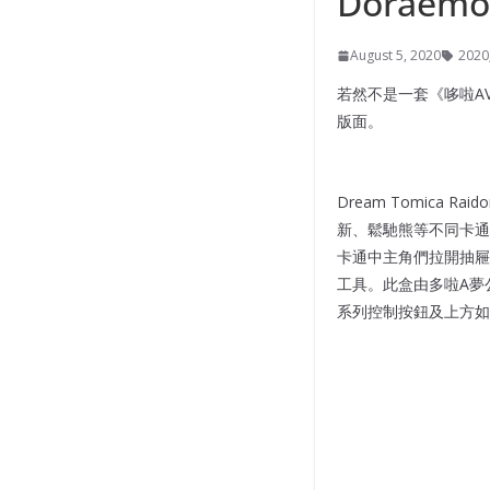
Doraemo
August 5, 2020
2020
若然不是一套《哆啦AV夢
版面。
Dream Tomica R
新、鬆馳熊等不同卡通
卡通中主角們拉開抽屜
工具。此盒由多啦A夢
系列控制按鈕及上方如