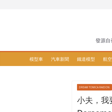
Skip
to
content
發源自
模型車
汽車新聞
鐵道模型
航空
DREAM TOMICA RAIDON
小夫，我要進