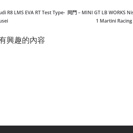
i R8 LMS EVA RT Test Type-
同門 – MINI GT LB WORKS Nis
usei
1 Martini Racing
有興趣的內容