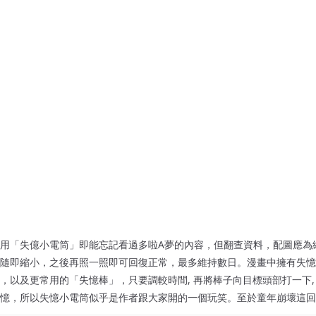
用「失億小電筒」即能忘記看過多啦A夢的內容，但翻查資料，配圖應為
隨即縮小，之後再照一照即可回復正常，最多維持數日。漫畫中擁有失憶
，以及更常用的「失憶棒」，只要調較時間, 再將棒子向目標頭部打一下,
憶，所以失憶小電筒似乎是作者跟大家開的一個玩笑。至於童年崩壞這回