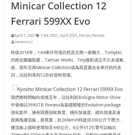
Minicar Collection 12
Ferrari 599XX Evo
April 7, 2021
1:64
,
2021
,
April 2021
,
Ferrari
,
Review
Lierence Li
時值2016年，1:64車仔市場仍然是京商一家獨大，Tomytec
仍然在圍爐取暖，Tarmac Works、Tiny微影成立不久未成氣
候。當年京商Minicar Collection成為高質素合金車仔的代名
詞，法拉利系列12亦於當時登場。
我們將時間軸向前推五年，法拉利於Bologna Motor Show
中發佈以599GTB Fiorano為基礎開發的Evolution package
強化套件，擁有因應扭軚角度、橫向加速度、縱向加速及速
度兩塊擾流板、新尾翼，於200km/h時提供330公斤下壓力，
擾流板上揚時更增加至440公斤。6公升V12引擎可以輸出
739hp@9,000rpm馬力及700Nm扭力，另配Pirelli輪圈及碳