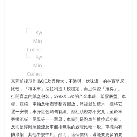
京商前後期作品QC差異極大，不過與「伏味濃」的林寶堅尼
比較，「積木車」法拉利造工較穩定，而且保證「推得」。
打開盲盒的紙盒包裝，599XX Evo的合金車殼、塑膠底盤、車
櫳、座椅、車軸及輪圈等整齊擺放，然後就如積木一樣將它
逐一安裝，車身紅色均勻有緻、燈柱頭燈亦不突兀，至於車
旁擾流板、尾翼等一一還原，車窗則是跑車的推拉式小窗，
反而是浮雕尾擾流及車側排氣喉的處理比較一般。車櫳內有
防滾架，其他中規中矩。然而，這個價格，還能要更多的要