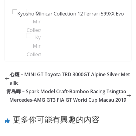
心癮 – MINI GT Toyota TRD 3000GT Alpine Silver Met
allic
青島啤 – Spark Model Craft-Bamboo Racing Tsingtao
Mercedes-AMG GT3 FIA GT World Cup Macau 2019
更多你可能有興趣的內容