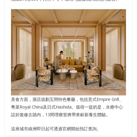
美食方面，酒店規劃五間特色餐廳，包括意式Empire Grill、
粵菜Royal China及日式Hashida。值得一提的是，水療中心
設於復修古蹟內，13間理療室將帶來嶄新養生體驗。
這座城市綠洲即日起可透過官網開始預訂查詢。