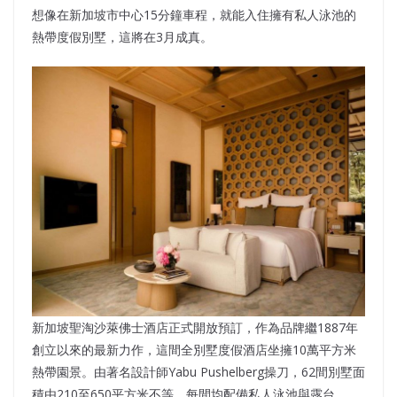
想像在新加坡市中心15分鐘車程，就能入住擁有私人泳池的
熱帶度假別墅，這將在3月成真。
新加坡聖淘沙萊佛士酒店正式開放預訂，作為品牌繼1887年
創立以來的最新力作，這間全別墅度假酒店坐擁10萬平方米
熱帶園景。由著名設計師Yabu Pushelberg操刀，62間別墅面
積由210至650平方米不等，每間均配備私人泳池與露台。