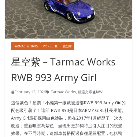
TARMAC WORKS
PORSCHE
模型車
星空紫 – Tarmac Works
RWB 993 Army Girl
February 13, 2026
Tarmac Works
,
精選文章
KiWi
這個紫色！超讚！小編第一眼就被這部RWB 993 Army Girl的
配色吸引著了！這部 RWB 993是日本ARMY GIRL社長座駕。
Army Girl最初採用白色塗裝，但在2017年1月經歷了一次大
改造，重新噴塗為紫色，呈現出更加獨特且引人注目的視覺
效果。在不同時期，這部車曾搭配過多種尾翼配置，包括鴨