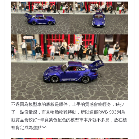
不過因為模型車的底板是膠件，上手的質感會較輕身，缺少
了一點份量感，而且輪胎較難轉動，所以這部RWB 993列為
觀賞品會較好~畢竟紫色配色的模型車本身就不多見，放在櫃
裡肯定成為焦點^^