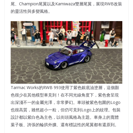
尾、Champion尾翼以及Kamiwaza雙層尾翼，展現RWB改裝
的靈活性與多變風格。
Tarmac Works的RWB 993使用了紫色銀底油塗層，這個顏
色很少在其他模型車見到！在不同光線角度下，紫色會呈現
出深淺不一的金屬光澤，非常夢幻。車頭被紫色包圍的Logo
也很高質，雖然超小一粒，但仍可見到Logo上的紋理。包裝
設計都以紫白色為主色，以街頭風格為主題。車身上的寬體
葉子板、誇張的輪拱外擴、還有標誌性的尾翼都有還原到。