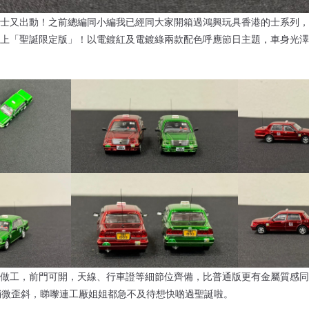
士又出動！之前總編同小編我已經同大家開箱過鴻興玩具香港的士系列，
上「聖誕限定版」！以電鍍紅及電鍍綠兩款配色呼應節日主題，車身光澤
做工，前門可開，天線、行車證等細節位齊備，比普通版更有金屬質感同
i字樣稍微歪斜，睇嚟連工厰姐姐都急不及待想快啲過聖誕啦。