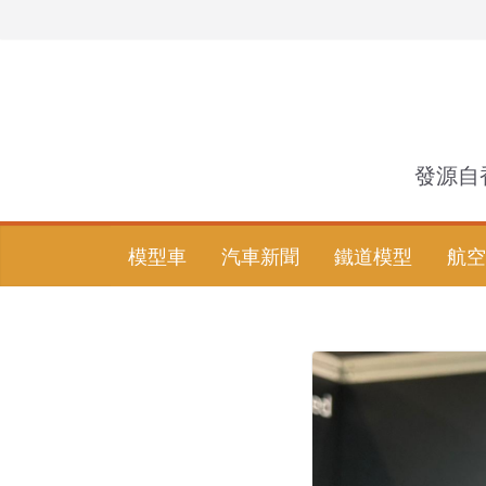
Skip
to
content
發源自
模型車
汽車新聞
鐵道模型
航空