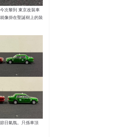
今次黎到 東京改裝車
就像掛在聖誕樹上的裝
節日氣氛。只係車頂