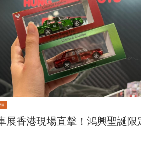
品牌
車展香港現場直擊！鴻興聖誕限