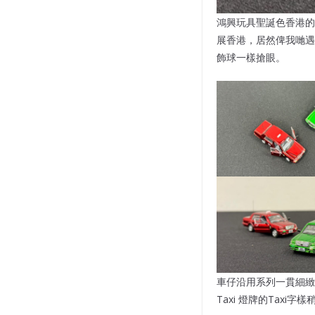
鴻興玩具聖誕色香港的
展香港，居然俾我哋遇
飾球一樣搶眼。
車仔沿用系列一貫細緻
Taxi 燈牌的Tax