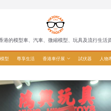
香港的模型車、汽車、微縮模型、玩具及流行生活
模型
尊享生活
香港車仔展
試伏器
人物