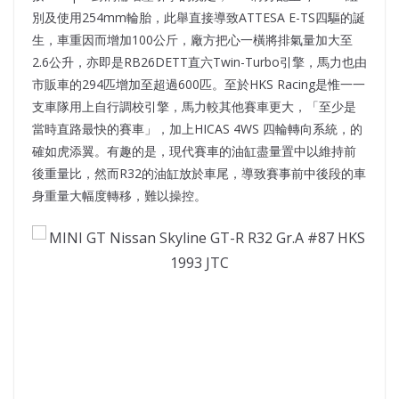
別及使用254mm輪胎，此舉直接導致ATTESA E-TS四驅的誕
生，車重因而增加100公斤，廠方把心一橫將排氣量加大至
2.6公升，亦即是RB26DETT直六Twin-Turbo引擎，馬力也由
市販車的294匹增加至超過600匹。至於HKS Racing是惟一一
支車隊用上自行調校引擎，馬力較其他賽車更大，「至少是
當時直路最快的賽車」，加上HICAS 4WS 四輪轉向系統，的
確如虎添翼。有趣的是，現代賽車的油缸盡量置中以維持前
後重量比，然而R32的油缸放於車尾，導致賽事前中後段的車
身重量大幅度轉移，難以操控。