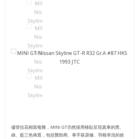
儘管拉花相當複雜，MINI GT仍然採用移貼呈現真車的黑、
綠、藍三色佈置，包括贊助商、車手荻原修、羽根幸浩的姓