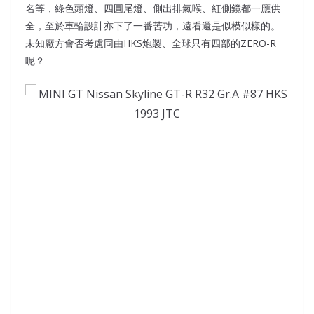
名等，綠色頭燈、四圓尾燈、側出排氣喉、紅側鏡都一應供
全，至於車輪設計亦下了一番苦功，遠看還是似模似樣的。
未知廠方會否考慮同由HKS炮製、全球只有四部的ZERO-R
呢？