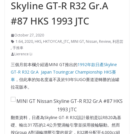
Skyline GT-R R32 Gr.A
#87 HKS 1993 JTC
October 27, 2020
1:64
,
2020
,
HKS
,
HKTOYCAR
,
JTC
,
MINI GT
,
Nissan
,
Review
,
利思芸
,
手推車
Lierence Li
三個月前本欄介紹過MINI GT推出的
1992年款日產Skyline
GT-R R32 Gr.A Japan Touringcar Championship HKS賽
車
，但此車的知名度遠不及於93年SUGO賽道逆轉勝的油罐
拉花版本。
翻查資料，日產為Skyline GT-R R32設計最初是以RB20為基
礎、輸出317匹的2.4公升雙渦輪引擎並採用後輪驅動。然而
按Group A對渦輪增壓引擎的規定，R32將分配至4,000cc組