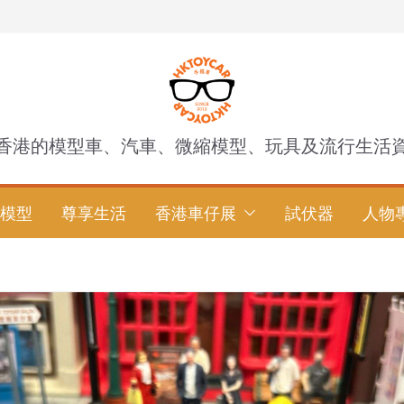
香港的模型車、汽車、微縮模型、玩具及流行生活
模型
尊享生活
香港車仔展
試伏器
人物