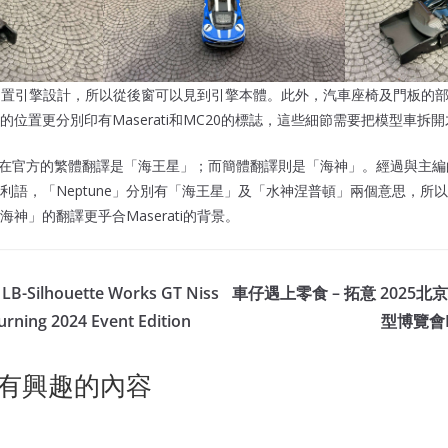
C20的中置引擎設計，所以從後窗可以見到引擎本體。此外，汽車座椅及門板
位置更分別印有Maserati和MC20的標誌，這些細節需要把模型車拆
思，在官方的繁體翻譯是「海王星」；而簡體翻譯則是「海神」。經過與主編的研
意大利語，「Neptune」分別有「海王星」及「水神涅普頓」兩個意思，
神」的翻譯更乎合Maserati的背景。
-Silhouette Works GT Niss
車仔遇上零食 – 拓意 2025
Turning 2024 Event Edition
型博覽會H
有興趣的內容