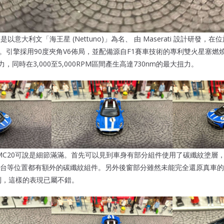
的引擎是以意大利文「海王星 (Nettuno)」為名、 由 Maserati 設計研發
造。引擎採用90度夾角V6佈局，並配備源自F1賽車技術的專利雙火星塞燃燒系
，同時在3,000至5,000RPM區間產生高達730nm的最大扭力。
ati MC20可說是細節滿滿。首先可以見到車身有部分組件使用了碳纖紋塗
台等位置都有額外的碳纖紋組件。另外後窗部分雖然未能完全還原真車的
限制，這樣的表現已屬不錯。