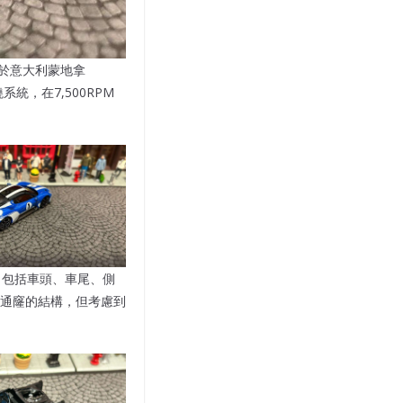
，在位於意大利蒙地拿
統，在7,500RPM
層，包括車頭、車尾、側
通窿的結構，但考慮到