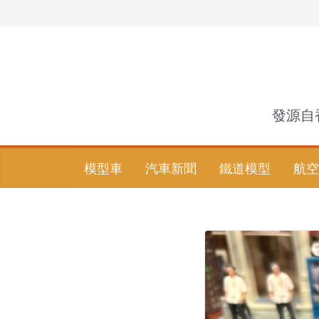
Skip
to
content
發源自
模型車
汽車新聞
鐵道模型
航空