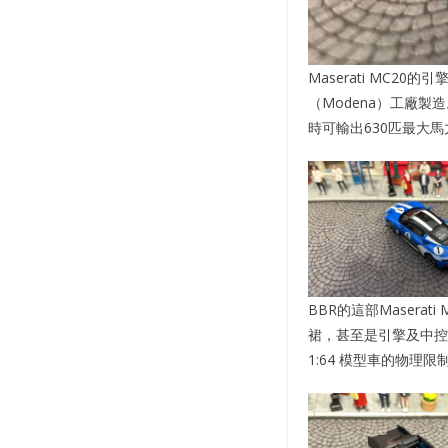
Maserati MC20
（Modena）工廠製
時可輸出630匹最大馬力
BBR的這部Maser
裙，甚至是引擎及中控
1:64 模型車的物理