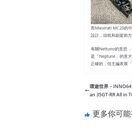
而Maserati M
設計，頭枕和副駕前方的
有關Nettuno的意
是「Neptune」的
正確的，但主編表展「海
環遊世界 – INNO64 LB
an 35GT-RR All in 
更多你可能