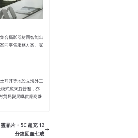
集合攝影器材同智能出
案同零售服務方案。呢
土耳其等地設立海外工
嘅模式愈來愈普遍，亦
應對貿易變局嘅供應商夥
晶片 + 5C 超充 12
分鐘回血七成