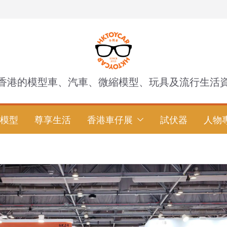
香港的模型車、汽車、微縮模型、玩具及流行生活
模型
尊享生活
香港車仔展
試伏器
人物