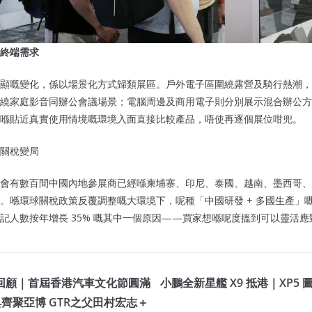
終端需求
顯嘅變化，係以場景化方式歸類展區。戶外電子區圍繞露營及騎行熱潮，
繞家庭影音同辦公會議場景；電腦周邊及商用電子則分別展示混合辦公方
喺貼近真實使用情境嘅環境入面直接比較產品，唔使再逐個展位咁兜。
關稅變局
會有數百間中國內地參展商已經喺柬埔寨、印尼、泰國、越南、墨西哥、
。喺環球關稅政策反覆調整嘅大環境下，呢種「中國研發 + 多國生產」
記人數按年增長 35% 嘅其中一個原因——買家想喺呢度搵到可以靈活
2026 回顧｜首屆香港汽車文化節圓滿
小鵬全新星艦 X9 抵港｜XP5 圖靈
典齊聚亞博 GTR之父田村宏志＋