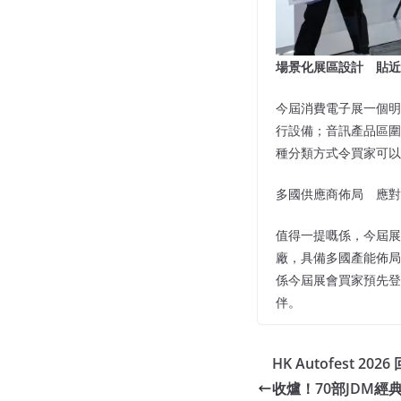
場景化展區設計 貼近
今屆消費電子展一個明
行設備；音訊產品區圍
種分類方式令買家可以
多國供應商佈局 應對
值得一提嘅係，今屆展
廠，具備多國產能佈局
係今屆展會買家預先登
伴。
HK Autofest 
收爐！70部JDM經