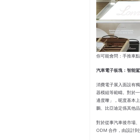
你可能會問：手推車點
汽車電子板塊：智能駕
消費電子展入面設有獨
器模組等範疇。對於一
邊度嚟」，呢度基本
鵬、比亞迪定係其他
對於從事汽車後市場、
ODM 合作，由設計