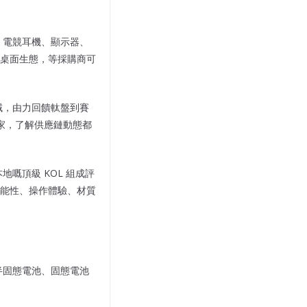
、電競耳機、顯示器、
桌面生態，等採購商可
領域，由力回饋軚盤到賽
用家，了解供應鏈動態都
嘅頂級 KOL 組成評
能性、操作體驗、材質
半固態電池、固態電池