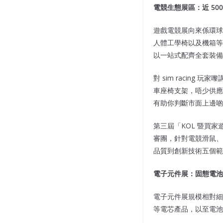
電競生態展區：近 50
遊戲電競展向來係環球
人體工學椅以及機箱等
以一站式配齊全套裝備
對 sim racin
車座椅支架，唔少供應
有助你判斷市面上邊啲
第三屆「KOL 暨買
審團，針對電競滑鼠、
品質到創新技術五個範
電子元件展：固態電池
電子元件展規模相對細
等電芯產品，以至電池