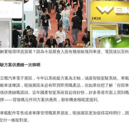
解要報環球資源展？因為今屆展會入面有幾個板塊同車迷、電競迷以至科
駛方案供應鏈一次睇晒
立嘅汽車電子展區，今年以系統級方案為主軸，涵蓋智能駕駛系統、車載顯
般車迷嚟講，呢個展區未必有即買即用嘅產品，但如果你想了解「你部車
上係供應鏈嘅源頭。近年國產智駕系統冒起得好快，好多香港市面上買到
品牌——背後嘅元件同方案供應商，都有機會喺呢度搵到。
車載配件零售或者車隊管理嘅業界朋友，呢個展區更加值得花時間行，因
到交付一條龍對接。