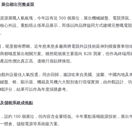
0 展位砌出完整桌面
資源展嘅人氣板塊，今年設有近 500 個展位，展出機械鍵盤、電競滑鼠
核心外設。重點唔止係單品展示，而係以跨品牌協同方式建構完整嘅電競
。
g 玩家嚟講，呢度都有嘢睇。近年愈來愈多廠商將電競外設技術延伸到模擬賽車
商都喺度展出相關方案。雖然呢個展主要面向 B2B 買家，但作為終端
產品性價比真正高、邊啲只係貼牌換殼。
家遊戲外設最佳人氣投選」同步回歸，邀請咗來自美國、波蘭、中國內地及本地
鍵盤、椅、顯示器、機箱及耳機六大類別進行現場實測，由外觀設計、功
疇評分，結果可以作為年度採購參考。
及儲能系統成焦點
，設約 100 個展位，但內容含金量唔低。今年重點落喺能源技術，展出
一體倉、儲能電源等系統級方案。