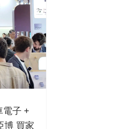
電子 +
亞博 買家