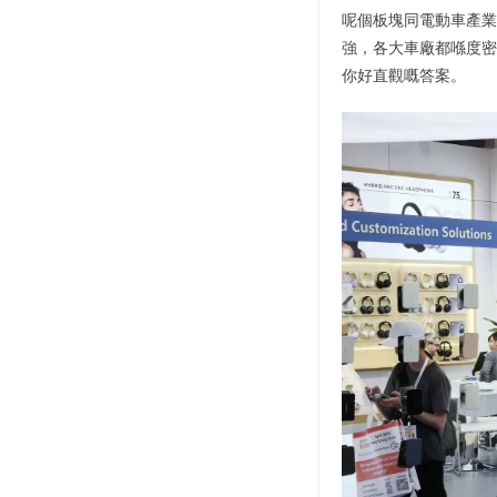
呢個板塊同電動車產業
強，各大車廠都喺度密
你好直觀嘅答案。