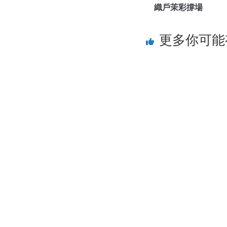
織戶茉彩撐場
更多你可能