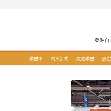
Skip
to
content
發源自
模型車
汽車新聞
鐵道模型
航空