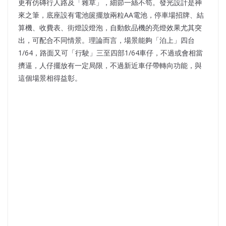
更有仿磚行人路及「雜草」，細節一絲不笱。發光設計是神
來之筆，底座設有電池篋擺放兩粒AA電池，停車場招牌、結
算機、收費表、街燈設燈泡，自動飲品機的亮燈效果尤其突
出，可配合不同情景。理論而言，場景能夠「泊上」四台
1/64，路面又可「行駛」三至四部1/64車仔，不過或會相當
擠逼，人仔擺放有一定局限，不過新近車仔帶轉向功能，與
這個場景相得益彰。