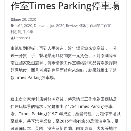
作室Times Parking停車場
June 29, 2020
1:64
,
2020
,
Diorama
,
Jun 2020
,
Review
,
傳禾手作場景工作室
,
利思芸
,
手推車
Lierence Li
由紙板到膠板，再到人手製造，近年場景愈來愈高質，一分
錢一分貨，手工製場景絕非坊間數十元貨色。面對泰國等東
南亞國家激烈競爭，傳禾情景工作室繼續以高品質場景捍衛
領導地位，而且考慮到住屋面積愈來愈細，結果就推出了這
款Times Parking停車場。
繼上次全家便利店叫好叫座後，傳禾情景工作室為回應蝸居
住戶玩場景的需求，於是推出了1/64 Times Parking停車
場。Times Parking於1971年成立，經營時租、月租停車場以
至租車、共享汽車業務，至2015年擁有逾50萬個泊車位，足
跡遍佈日本、英國、澳洲及新西蘭。由於東京、大阪等地吋