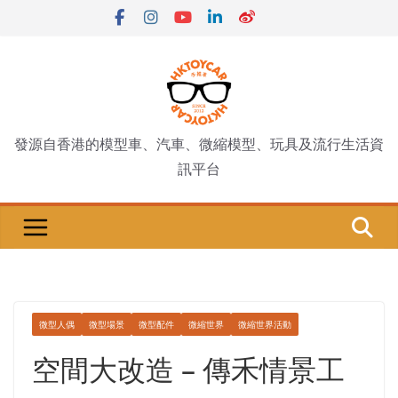
Skip
to
content
發源自香港的模型車、汽車、微縮模型、玩具及流行生活資
訊平台
微型人偶
微型場景
微型配件
微縮世界
微縮世界活動
空間大改造 – 傳禾情景工