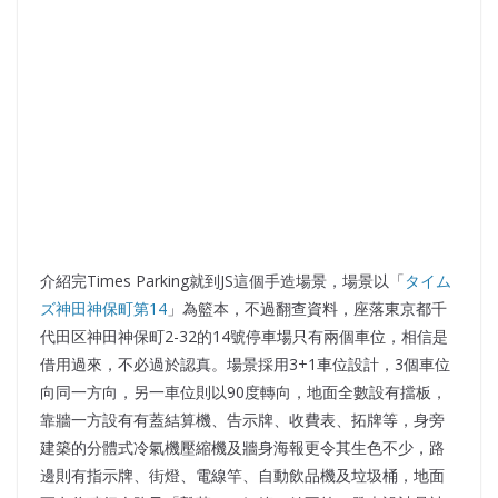
介紹完Times Parking就到JS這個手造場景，場景以「
タイム
ズ神田神保町第14
」為籃本，不過翻查資料，座落東京都千
代田区神田神保町2-32的14號停車場只有兩個車位，相信是
借用過來，不必過於認真。場景採用3+1車位設計，3個車位
向同一方向，另一車位則以90度轉向，地面全數設有擋板，
靠牆一方設有有蓋結算機、告示牌、收費表、拓牌等，身旁
建築的分體式冷氣機壓縮機及牆身海報更令其生色不少，路
邊則有指示牌、街燈、電線竿、自動飲品機及垃圾桶，地面