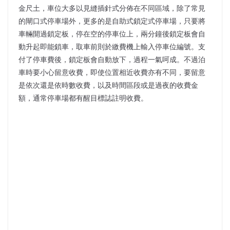
金尺土，車位大多以見縫插針式分佈在不同區域，除了常見
的閘口式停車場外，更多的是自助式鎖定式停車場，只要將
車輛開過鎖定板，停在空的停車位上，兩分鐘後鎖定板會自
動升起即能鎖車，取車前則於繳費機上輸入停車位編號。支
付了停車費後，鎖定板會自動放下，過程一氣呵成。不過泊
車時要小心留意收費，即使位置相近收費亦有不同，要留意
是依次還是依時數收費，以及時間區段或是過夜的收費金
額，通常停車場都有醒目標誌註明收費。