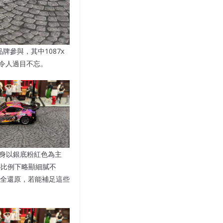
牌參與，其中1087x
象令人過目不忘。
色，車身以銀底粉紅色為主
4比例下略顯細膩不
全還原，若能補足這些