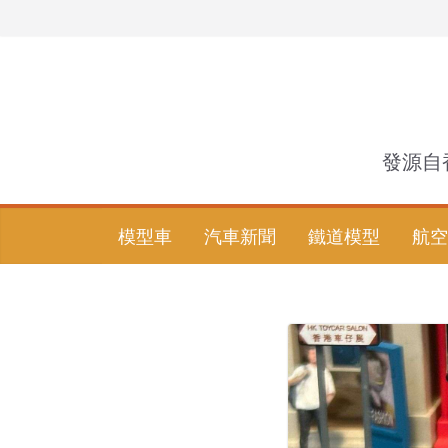
Skip
to
content
發源自
模型車
汽車新聞
鐵道模型
航空