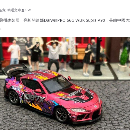
拓意
,
精選文章
KiWi
蘇州改裝展」亮相的這部DarwinPRO 66G WBK Supra A90，是由中國
。