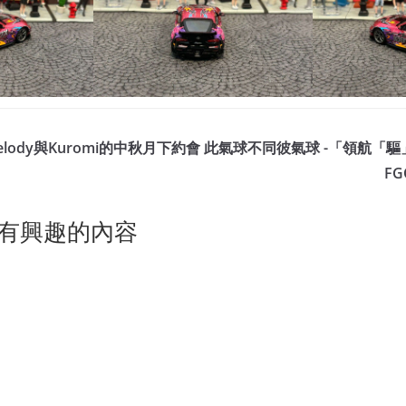
lody與Kuromi的中秋月下約會
此氣球不同彼氣球 -「領航「驅
FG
有興趣的內容