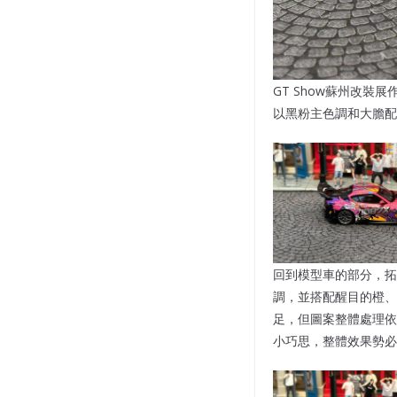
GT Show蘇州改裝
以黑粉主色調和大膽配
回到模型車的部分，拓意的
調，並搭配醒目的橙、
足，但圖案整體處理依
小巧思，整體效果勢必