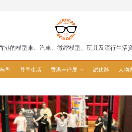
香港的模型車、汽車、微縮模型、玩具及流行生活
模型
尊享生活
香港車仔展
試伏器
人物