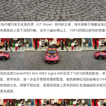
展作為中國汽車文化風尚秀（GT Show）系列的主展，每年都吸引無數改裝品
色風格給人留下深刻印象。去年小編在佛山上，1087x同樣以鮮明的形
這部DarwinPRO 66G WBK Supra A90呈現了1087x的黑粉配
藍、紫等色彩，進一步提升整體視覺鮮豔度。雖然舞獅拉花的線條在1/6
然相當出色。稍微可惜的是，尾翼與側裙上原本的粉紅色邊緣細節未能完
更為搶眼。