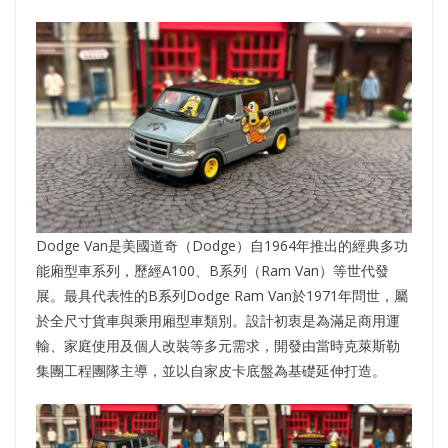
Dodge Van是美國道奇（Dodge）自1964年推出的經典多功
能廂型車系列，歷經A100、B系列（Ram Van）等世代發
展。最具代表性的B系列Dodge Ram Van於1971年問世，屬
於全尺寸貨車與乘用廂型車類別。設計初衷是為滿足商用運
輸、家庭使用及個人改裝等多元需求，開發由當時克萊斯勒
集團工程團隊主導，並以自家皮卡底盤為基礎延伸打造。