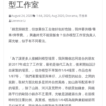
型工作室
August 24, 2020
1:64
,
2020
,
Aug 2020
,
Diorama
,
手推車
Lierence Li
「鍾意歸鍾意，但放棄份工去做好似好危險，我仲要供樓/養
車/俾學費。」興趣終究不能當飯食？佳亦模型工作室負責人
羅光敏，似乎有不同看法。
「為了讓更多人接觸到模型場景，我與幾個志同道合的朋友
於2017年成立了工作室，最初是做代工為主，後來開始設計
自家製的場景。」佳亦模型不單製作1/64場景，作品也有
1/87等，「我們著重場景與車仔、人仔模型的結合、之間的
規劃，取材方面比較多是郊外自然風格，如山路等配搭車仔
的場景。」除了山路、河川及荒野外，市鎖景如鎌倉、與鐵
路平行的歐陸小鎮亦不乏選擇。光敏是讀建築出身，在規模
時特別注重比例、真實感。他指出1/64因為能夠兼顧細節而
且佔地不多，因此適合沙盤製作及搭配場景。