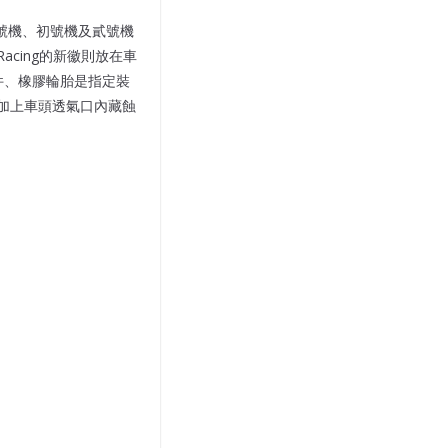
零號機、初號機及貳號機
Racing的新徽則放在車
件、橡膠輪胎是指定裝
加上車頭透氣口內藏蝕