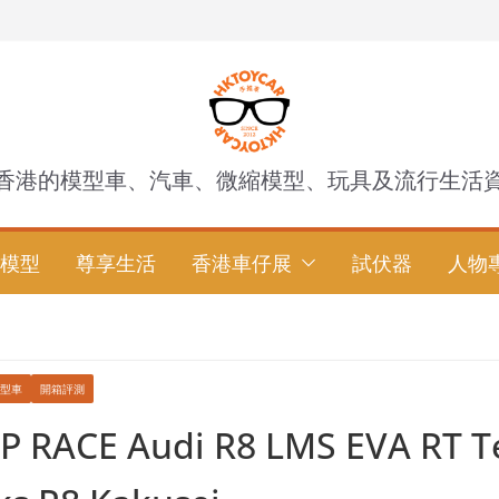
香港的模型車、汽車、微縮模型、玩具及流行生活
模型
尊享生活
香港車仔展
試伏器
人物
型車
開箱評測
 RACE Audi R8 LMS EVA RT Te