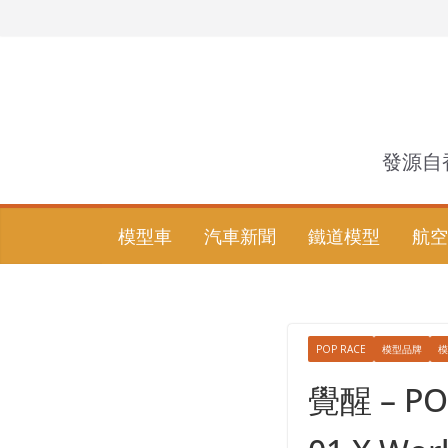
Skip
to
content
發源自
模型車
汽車新聞
鐵道模型
航空
POP RACE
模型品牌
模
覺醒 – POP