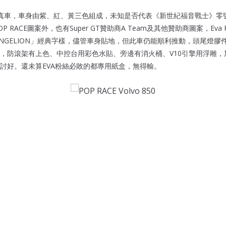
1/1真車，車身由紫、紅、黃三色組成，未知是否代表《新世紀福音戰士》
 RACE圖案外，也有Super GT贊助商A Team及其他贊助商圖案，Eva 
ANGELION」經典字樣，儘管車身貼地，但此車仍能順利推動，頭尾燈膠
，防滾架有上色、中控台用彩色水貼、旁邊有消火桶、V10引擎用浮雕，
討好。還未算EVA粉絲必敗的都專用紙盒，無得輸。