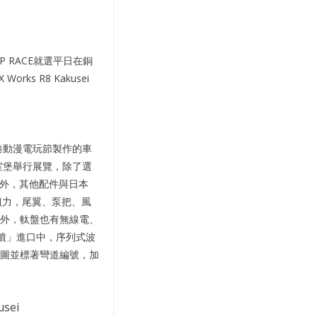
 RACE就選平日在銅
 Works R8 Kakusei
K香港動漫電玩節製作的車
皇室堡舉行展覽，除了選
波箱外，其他配件與日本
Nm扭力，尾翼、泵把、風
外，軚盤也有無線電、
管「噴」進口中，序列式波
圖並標著彎道編號，加