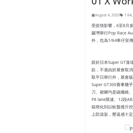
01 X Wor
August 4, 2020
1:64
受疫情影響，6至8月多
鑼灣舉行Pop Race Audi 
外，也為1/64車仔宣
跟於日本Super GT
款，不過由於展會取消
取平日舉行外，展會版1
Super GT300賽
刀、裙腳均是碳纖維。
Pit lane限速、
箱簡化到以軚盤撥片控
上防滾架，壓逼感十足