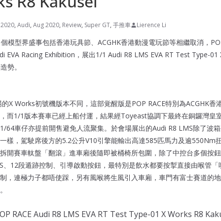
ks R8 Kakusei
,
2020
,
Audi
,
Aug 2020
,
Review
,
Super GT
,
手推車
Lierence Li
個模型界盛事包括香港玩具節、ACGHK香港動漫電玩節等相繼取消，POP
EVA Racing Exhibition，展出1/1 Audi R8 LMS EVA RT Test Type-01 X
傳造勢。
落場的X Works初號機版本不同，這部覚醒版是POP RACE特別為ACGH
，而1/1版本賽車已經上船付運，結果經Toyeast協調下最終在銅鑼灣
/64車仔亦提前開售避免人流聚集。於會場展出的Audi R8 LMS除了
事幾乎一樣，駕駛席後方的5.2公升V10引擎能輸出高達585匹馬力及逾550
拆開賽車軚盤「翻滾」進車廂後隨即被桶椅所包圍，除了中控台多個按鈕
12段ABS、12段遁跡控制、引導啟動按鈕，最特別是飲水都要按掣直接由喉
制，連極力子都唔使踩，另有風喉將生風引入車廂，車門有富士賽道的地
。