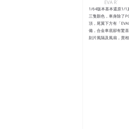
1/64版本基本還原
三隻顏色，車身除了POP
頂，尾翼下方有「EV
備，合金車底卻有驚喜
刻片風隔及風扇，賣相