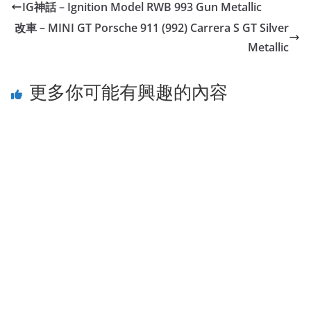
IG神話 – Ignition Model RWB 993 Gun Metallic
改車 – MINI GT Porsche 911 (992) Carrera S GT Silver
Metallic
更多你可能有興趣的內容