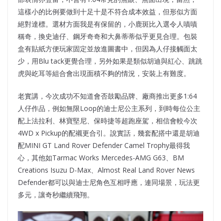
這樣小的比例要做到十足十是不符合成本效益，但形似方面
絕對達標。選材方面我是有保留的，小鹿斑比入選令人嘖嘖
稱奇，換史迪仔、鋼牙奇奇和大鼻蒂蒂似乎更見合理。包裝
盒有貼紙方便玩家固定並放進圖書中，但因為人仔接觸面太
少，用Blu tack更覺合理，另外如果是類似胡迪與紅心、跳跳
虎與屹耳等組合會出現面積不夠的情況，安裝上有難度。
老實講，今次成功不知道會否鼓勵品牌、廠商推出更多1:64
人仔作品，例如無限Loop的迪士尼公主系列，到時每位公主
配上法拉利、林寶堅尼、保時捷等超跑座駕，相信會較今次
4WD x Pickup的配襯更合引。說實話，幾套配搭中還是胡迪
配MINI GT Land Rover Defender Camel Trophy最得我
心，其他如Tarmac Works Mercedes-AMG G63、BM
Creations Isuzu D-Max、Almost Real Land Rover News
Defender都可以與迪士尼角色互相呼應，連同場景，玩法更
多元，讓奇秒繼續飛翔。