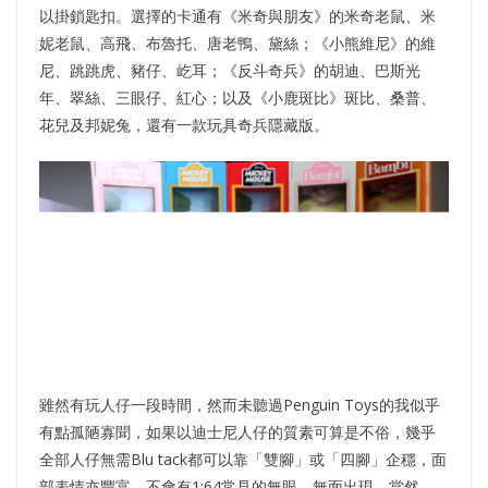
以掛鎖匙扣。選擇的卡通有《米奇與朋友》的米奇老鼠、米
妮老鼠、高飛、布魯托、唐老鴨、黛絲；《小熊維尼》的維
尼、跳跳虎、豬仔、屹耳；《反斗奇兵》的胡迪、巴斯光
年、翠絲、三眼仔、紅心；以及《小鹿斑比》斑比、桑普、
花兒及邦妮兔，還有一款玩具奇兵隱藏版。
雖然有玩人仔一段時間，然而未聽過Penguin Toys的我似乎
有點孤陋寡聞，如果以迪士尼人仔的質素可算是不俗，幾乎
全部人仔無需Blu tack都可以靠「雙腳」或「四腳」企穩，面
部表情亦豐富，不會有1:64常見的無眼、無面出現，當然，