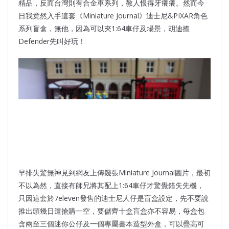
精品，反而台灣則有合金車系列，教人恨得牙癢癢。然而今
日我竟然入手這套《Miniature Journal》迪士尼&PIXAR角色
系列盲盒，無他，因為可以夾1:64車仔及場景，胡迪揸
Defender先叫好玩！
早排失驚無神見到網友上傳幾張Miniature Journal圖片，最初
不以為然，直接有師兄將其配上1:64車仔才驚覺錯失先機，
只因這套於7eleven發售的迪士尼人仔是盲盒設定，先不要說
推出頭幾日遭搶購一空，要儲齊十盒盲盒亦不容易，每盒包
含兩至三個迷你公仔及一個專屬書本造型外盒，可以疊高可