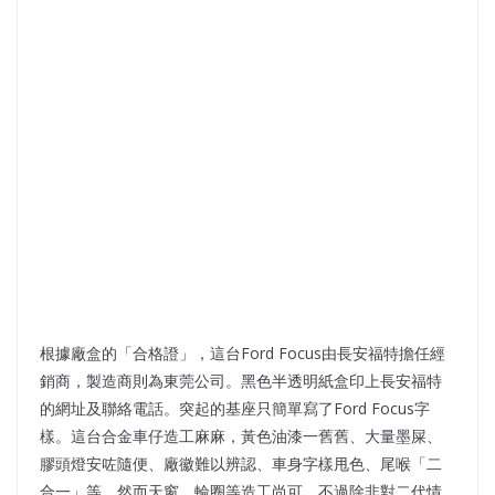
根據廠盒的「合格證」，這台Ford Focus由長安福特擔任經
銷商，製造商則為東莞公司。黑色半透明紙盒印上長安福特
的網址及聯絡電話。突起的基座只簡單寫了Ford Focus字
樣。這台合金車仔造工麻麻，黃色油漆一舊舊、大量墨屎、
膠頭燈安咗隨便、廠徽難以辨認、車身字樣甩色、尾喉「二
合一」等，然而天窗、輪圈等造工尚可，不過除非對二代情