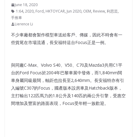
June 18, 2020
1:64
,
2020
,
Ford
,
HKTOYCAR
,
Jun 2020
,
OEM
,
Review
,
利思芸
,
手推車
Lierence Li
不少車廠都會製作模型車送給客戶、傳媒，因此不時會有一
些貨尾在市場流通，長安福特這台Focus正是一例。
與同廠C-Max、Volvo S40、V50、C70及Mazda3共用C1平
台的Ford Focus於2004年巴黎車展中發佈，而1,840mm闊
車身屬同級最闊，軸距也拉長至2,640mm。長安福特亦有引
入編號C307的Focus，國產版本設房車及Hatchback版本，
主打輸出122匹馬力的1.8公升及140匹的兩公升引擎，受惠空
間增加及豐富的路面表現，Focus受年輕一族歡迎。