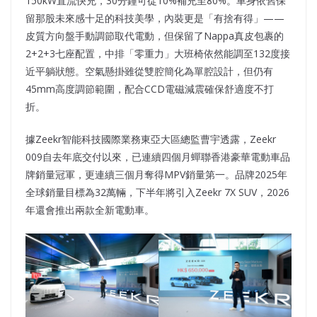
150kW直流快充，30分鐘可從10%補充至80%。車身依舊保
留那股未來感十足的科技美學，內裝更是「有捨有得」——
皮質方向盤手動調節取代電動，但保留了Nappa真皮包裹的
2+2+3七座配置，中排「零重力」大班椅依然能調至132度接
近平躺狀態。空氣懸掛雖從雙腔簡化為單腔設計，但仍有
45mm高度調節範圍，配合CCD電磁減震確保舒適度不打
折。
據Zeekr智能科技國際業務東亞大區總監曹宇透露，Zeekr
009自去年底交付以來，已連續四個月蟬聯香港豪華電動車品
牌銷量冠軍，更連續三個月奪得MPV銷量第一。品牌2025年
全球銷量目標為32萬輛，下半年將引入Zeekr 7X SUV，2026
年還會推出兩款全新電動車。