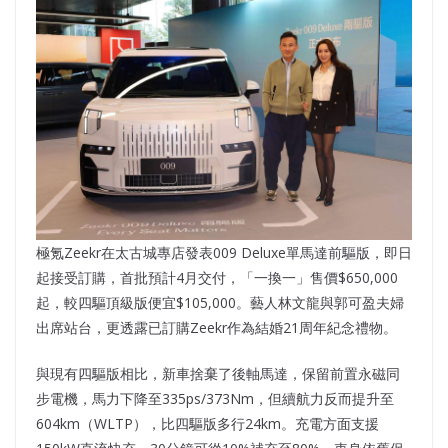
極氪Zeekr在太古城專店發表009 Deluxe單馬達前驅版，即日
起接受訂購，首批預計4月交付，「一換一」售價$650,000
起，較四驅頂級版便宜$105,000。藝人林文龍與郭可盈夫婦
出席站台，更透露已訂購Zeekr作為結婚21周年紀念禮物。
與現有四驅版相比，新車捨棄了後軸馬達，保留前置永磁同
步電機，馬力下降至335ps/373Nm，但續航力反而提升至
604km（WLTP），比四驅版多行24km。充電方面支援