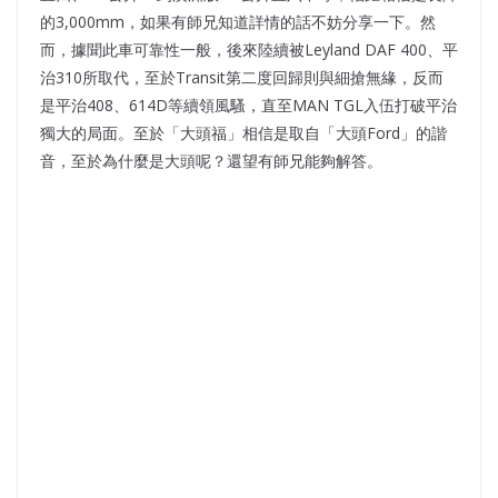
的3,000mm，如果有師兄知道詳情的話不妨分享一下。然
而，據聞此車可靠性一般，後來陸續被Leyland DAF 400、平
治310所取代，至於Transit第二度回歸則與細搶無緣，反而
是平治408、614D等續領風騷，直至MAN TGL入伍打破平治
獨大的局面。至於「大頭福」相信是取自「大頭Ford」的諧
音，至於為什麼是大頭呢？還望有師兄能夠解答。