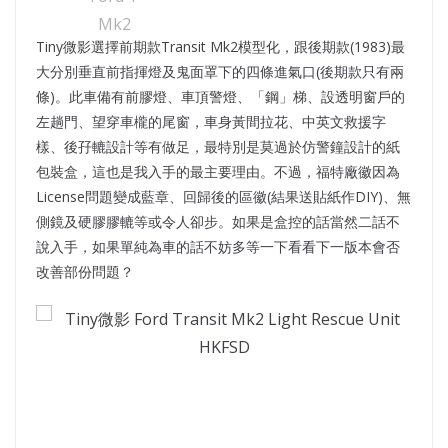
Tiny微影選擇前期款Transit Mk2模型化，跟後期款(1983)最
大分別垂直前指揮燈及鬼面罩下的四條進氣口(後期款只有兩
條)。此車備有前膠燈、車頂警燈、「鋼」梯、設透明窗戶的
左趟門、望穿車櫳的尾窗，車身黃間拉花、中英文救援字
樣、後孖轆設計等有做足，最特別是莫過於仿警鐘設計的紙
包裝盒，這也是我入手的最主要理由。不過，福特廠徽因為
License問題變成藍章、回歸後的區徽(結果送貼紙作DIY)、無
側鏡及硬膠膠轆等或令人卻步。如果是盒控的話當然二話不
說入手，如果單純為車的話不妨多等一下看看下一版本會否
改善部份問題？