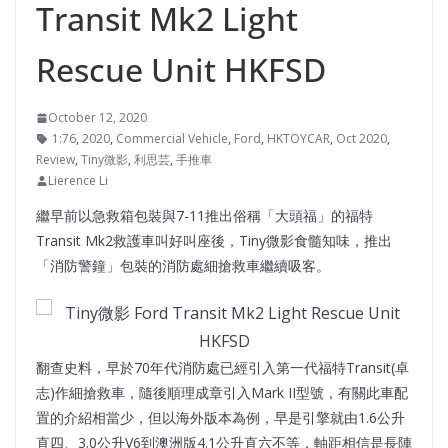
Transit Mk2 Light
Rescue Unit HKFSD
October 12, 2020
1:76
,
2020
,
Commercial Vehicle
,
Ford
,
HKTOYCAR
,
Oct 2020
,
Review
,
Tiny微影
,
利思芸
,
手推車
Lierence Li
繼早前以急救箱包裝與7-11推出俗稱「大頭福」的福特
Transit Mk2救護車叫好叫座後，Tiny微影食髓知味，推出
「消防警鐘」包裝的消防處細搶救車繼續吸客。
翻查史料，早於70年代消防處已經引入第一代福特Transit(卓
志)作細搶救車，隨後順理成章引入Mark II型號，有關此車配
置的介紹相當少，但以海外版本為例，早是引擎就由1.6公升
直四、3.0公升V6到澳洲版4.1公升直六不等，軸距相信是長陣