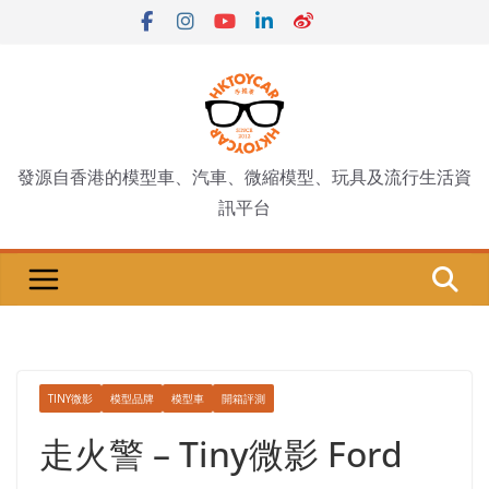
Skip
to
content
發源自香港的模型車、汽車、微縮模型、玩具及流行生活資
訊平台
TINY微影
模型品牌
模型車
開箱評測
走火警 – Tiny微影 Ford