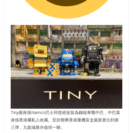
Tiny最推係Namco巴士同曾經改裝為錢箱車嘅中巴，中巴真
身係香港屬私人收藏。至於聯乘香港重機盲盒最新更出到第
三彈，九龍城寨亦值得一睇。