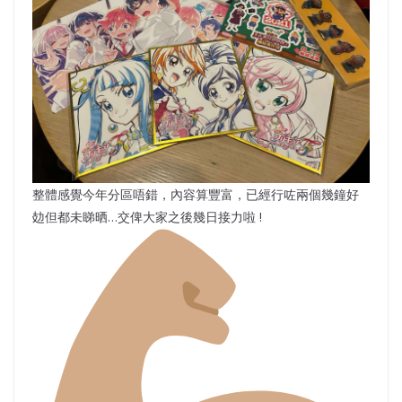
整體感覺今年分區唔錯，內容算豐富，已經行咗兩個幾鐘好
攰但都未睇晒…交俾大家之後幾日接力啦 !