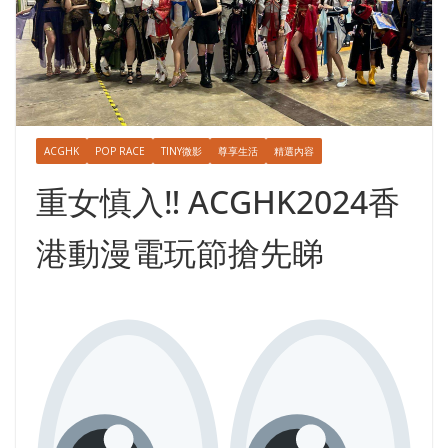
ACGHK
POP RACE
TINY微影
尊享生活
精選內容
重女慎入‼ ACGHK2024香
港動漫電玩節搶先睇