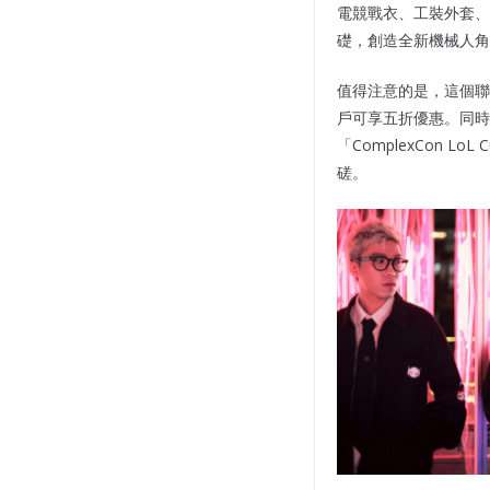
電競戰衣、工裝外套、寬
礎，創造全新機械人角色「M
值得注意的是，這個聯乘
戶可享五折優惠。同時，Co
「ComplexCon L
磋。