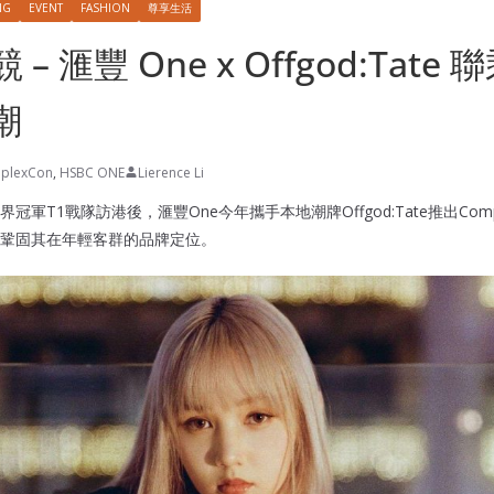
NG
EVENT
FASHION
尊享生活
 – 滙豐 One x Offgod:Tat
潮
plexCon
,
HSBC ONE
Lierence Li
軍T1戰隊訪港後，滙豐One今年攜手本地潮牌Offgod:Tate推出Compl
鞏固其在年輕客群的品牌定位。