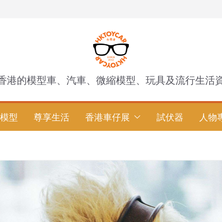
香港的模型車、汽車、微縮模型、玩具及流行生活
模型
尊享生活
香港車仔展
試伏器
人物