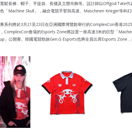
鬆長褲、帽子、手提袋、長襪及立體吊飾等。設計師以Offgod:Tate代表角
achine Skull」，融合電競手掣與高達、Maschinen Krieger等
系列將於3月21至23日在亞洲國際博覽館舉行的ComplexCon香港202
mplexCon會場的Esports Zone將設置一座高達3米的巨型「Machin
oL Cup」公開賽。韓國電競勁旅Gen.G Esports也將全員出席Esports Z