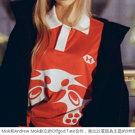
e Mok和Andrew Mok創立的Offgod:Tate合作，推出以電競為主題的