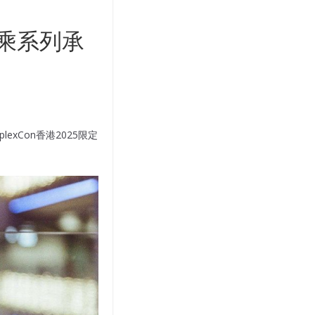
e 聯乘系列承
exCon香港2025限定