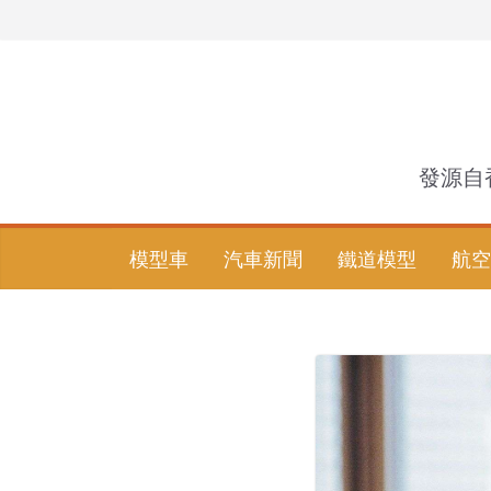
Skip
to
content
發源自
模型車
汽車新聞
鐵道模型
航空