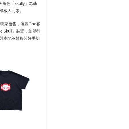
色「Skully」為基
科幻機械人元素。
5獨家發售，滙豐One客
e Skull」裝置，並舉行
one，與本地英雄聯盟好手切