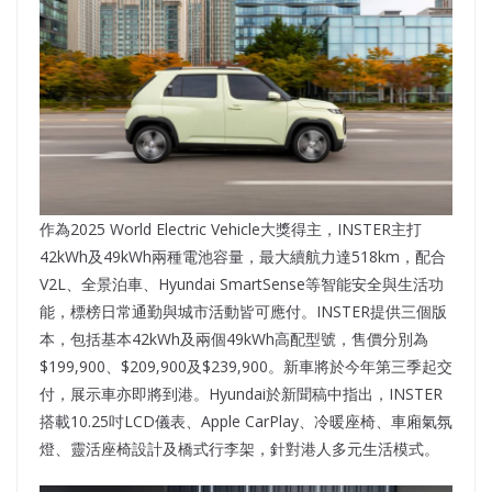
作為2025 World Electric Vehicle大獎得主，INSTER主打
42kWh及49kWh兩種電池容量，最大續航力達518km，配合
V2L、全景泊車、Hyundai SmartSense等智能安全與生活功
能，標榜日常通勤與城市活動皆可應付。INSTER提供三個版
本，包括基本42kWh及兩個49kWh高配型號，售價分別為
$199,900、$209,900及$239,900。新車將於今年第三季起交
付，展示車亦即將到港。Hyundai於新聞稿中指出，INSTER
搭載10.25吋LCD儀表、Apple CarPlay、冷暖座椅、車廂氣氛
燈、靈活座椅設計及橋式行李架，針對港人多元生活模式。