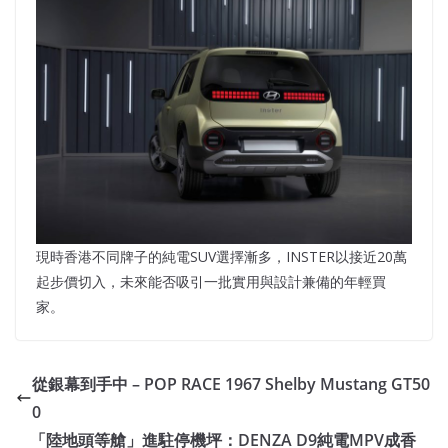
現時香港不同牌子的純電SUV選擇漸多，INSTER以接近20萬
起步價切入，未來能否吸引一批實用與設計兼備的年輕買
家。
從銀幕到手中 – POP RACE 1967 Shelby Mustang GT50
0
「陸地頭等艙」進駐停機坪：DENZA D9純電MPV成香