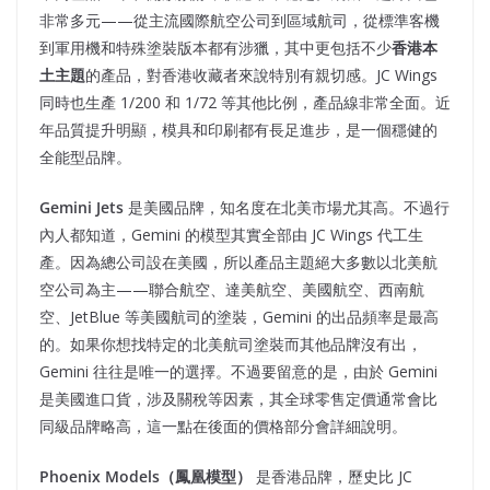
非常多元——從主流國際航空公司到區域航司，從標準客機
到軍用機和特殊塗裝版本都有涉獵，其中更包括不少
香港本
土主題
的產品，對香港收藏者來說特別有親切感。JC Wings
同時也生產 1/200 和 1/72 等其他比例，產品線非常全面。近
年品質提升明顯，模具和印刷都有長足進步，是一個穩健的
全能型品牌。
Gemini Jets
是美國品牌，知名度在北美市場尤其高。不過行
內人都知道，Gemini 的模型其實全部由 JC Wings 代工生
產。因為總公司設在美國，所以產品主題絕大多數以北美航
空公司為主——聯合航空、達美航空、美國航空、西南航
空、JetBlue 等美國航司的塗裝，Gemini 的出品頻率是最高
的。如果你想找特定的北美航司塗裝而其他品牌沒有出，
Gemini 往往是唯一的選擇。不過要留意的是，由於 Gemini
是美國進口貨，涉及關稅等因素，其全球零售定價通常會比
同級品牌略高，這一點在後面的價格部分會詳細說明。
Phoenix Models
（鳳凰模型）
是香港品牌，歷史比 JC