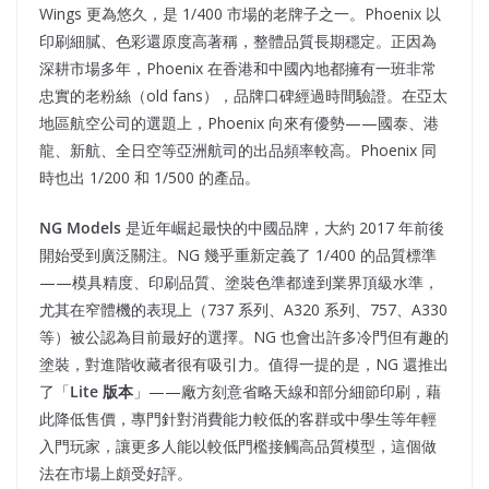
Wings 更為悠久，是 1/400 市場的老牌子之一。Phoenix 以
印刷細膩、色彩還原度高著稱，整體品質長期穩定。正因為
深耕市場多年，Phoenix 在香港和中國內地都擁有一班非常
忠實的老粉絲（old fans），品牌口碑經過時間驗證。在亞太
地區航空公司的選題上，Phoenix 向來有優勢——國泰、港
龍、新航、全日空等亞洲航司的出品頻率較高。Phoenix 同
時也出 1/200 和 1/500 的產品。
NG Models
是近年崛起最快的中國品牌，大約 2017 年前後
開始受到廣泛關注。NG 幾乎重新定義了 1/400 的品質標準
——模具精度、印刷品質、塗裝色準都達到業界頂級水準，
尤其在窄體機的表現上（737 系列、A320 系列、757、A330
等）被公認為目前最好的選擇。NG 也會出許多冷門但有趣的
塗裝，對進階收藏者很有吸引力。值得一提的是，NG 還推出
了「
Lite
版本
」——廠方刻意省略天線和部分細節印刷，藉
此降低售價，專門針對消費能力較低的客群或中學生等年輕
入門玩家，讓更多人能以較低門檻接觸高品質模型，這個做
法在市場上頗受好評。