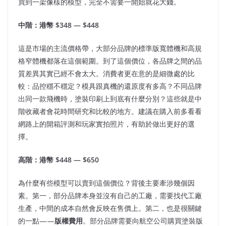
買到一架像樣的模型，完全不需要一開始就花大錢。
中階：港幣 $348 — $448
這是市場的主流價格帶，大部分品牌的標準版寬體機和高規
格窄體機都落在這個範圍。到了這個價位，各品牌之間的品
質差異其實已經不會太大。消費者更在意的是細微處的比
較：品控穩不穩定？模具跟真機的還原度有多高？不同品牌
出同一款飛機時，塗裝印刷上到底有什麼分別？這些就是中
階收藏者會花時間研究和比較的地方。建議在購入前多看看
網路上的開箱評測和玩家實拍照片，有助於做出更好的選
擇。
高階：港幣 $448 — $650
為什麼有些模型可以賣到這個價位？背後主要牽涉幾個因
素。第一，部分品牌本身並沒有自己的工廠，需要找代工廠
生產，中間的成本自然會反映在售價上。第二，也是很關鍵
的一點——
版權費用
。部分品牌需要向航空公司購買塗裝版