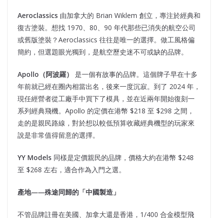
Aeroclassics
由加拿大的 Brian Wiklem 創立，專注於經典和
復古塗裝。想找 1970、80、90 年代那些已消失的航空公司
或舊版塗裝？Aeroclassics 往往是唯一的選擇。做工風格偏
簡約，但選題眼光獨到，是航空歷史迷不可或缺的品牌。
Apollo
（阿波羅）
是一個有故事的品牌。這個牌子早在十多
年前就已經在圈內相當出名，後來一度沉寂。到了 2024 年，
現任經營者從工廠手中買下了模具，並在近兩年開始復刻一
系列經典飛機。Apollo 的定價在港幣 $218 至 $298 之間，
走的是親民路線，對於想以較低預算收藏經典機型的玩家來
說是非常值得留意的選擇。
YY Models
同樣是定價親民的品牌，價格大約在港幣 $248
至 $268 左右，適合作為入門之選。
產地——
殊途同歸的「中國製造」
不管品牌註冊在美國、加拿大還是香港，1/400 合金模型飛