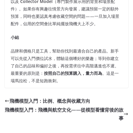
以及
Collector Model
（專門製作展示用的背景和場景配
件）。如果你有興趣往情景方向發展，建議預留一定的額外
預算，同時也要認真考慮收藏空間的問題——一旦加入場景
配件，佔用的空間會比單純擺放飛機大上不少。
小結
品牌和價格只是工具，幫助你找到最適合自己的產品。新手
可以先從入門價位試水，體驗這個嗜好的樂趣；等到你建立
了自己的品味和偏好之後，再按需求往中高階邁進也不遲。
最重要的原則是：
按照自己的預算購入，量力而為
。這是一
場馬拉松，不是短跑衝刺。
飛機模型入門：比例、概念與收藏方向
飛機模型入門：飛機與航空文化——從模型看懂背後的故
事