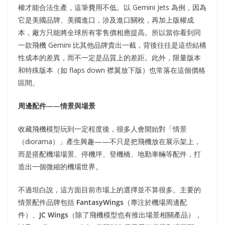
權才能合法生產，這筆費用不低。以 Gemini Jets 為例，因為
它是美國品牌、美國進口，涉及進口關稅，再加上版權成
本，廠方只能將全球所有零售價相應提高。所以當你看到同
一款飛機 Gemini 比其他品牌貴出一截，背後往往是這些結構
性成本的差異，而不一定是品質上的差距。此外，限量版本
和特殊版本（如 flaps down 襟翼放下版）也常落在這個價格
區間。
周邊配件——
情景與場景
收藏飛機模型玩到一定程度後，很多人會開始對「情景
（diorama）」產生興趣——不只是把飛機放在展示架上，
而是搭配機場場景、停機坪、登機橋、地勤車輛等配件，打
造出一個微縮的機場世界。
不過坦白說，這方面目前市場上的選擇並不算很多。主要的
情景配件品牌包括
FantasyWings
（專注於機場周邊配
件）、
JC Wings
（除了飛機模型也有推出場景相關產品），