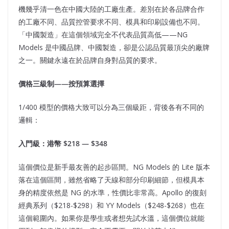
機幾乎清一色在中國大陸的工廠生產。差別在於各品牌合作
的工廠不同、品質控管要求不同、模具和印刷設備也不同。
「中國製造」在這個領域完全不代表品質高低——NG
Models 是中國品牌、中國製造，卻是公認品質最頂尖的廠牌
之一。關鍵永遠在於品牌自身對品質的要求。
價格三級制——
按預算選擇
1/400 模型的價格大致可以分為三個級距，背後各有不同的
邏輯：
入門級：港幣 $218 — $348
這個價位是新手最友善的起步區間。NG Models 的 Lite 版本
落在這個區間，雖然省略了天線和部分印刷細節，但模具本
身的精度依然是 NG 的水準，性價比非常高。Apollo 的復刻
經典系列（$218-$298）和 YY Models（$248-$268）也在
這個範圍內。如果你是學生或者想先試水溫，這個價位就能