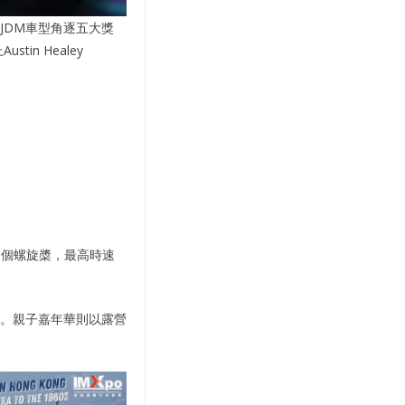
JDM車型角逐五大獎
n Healey
6個螺旋槳，最高時速
駐。親子嘉年華則以露營