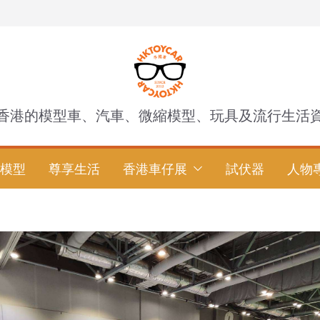
香港的模型車、汽車、微縮模型、玩具及流行生活
模型
尊享生活
香港車仔展
試伏器
人物