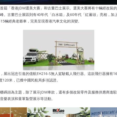
首屆「香港JDM選美大賽」和古董巴士展示。選美大賽將有十輛經改裝的
。古董巴士展區則有40年代「白水箱」及60年代「紅蕃頭」亮相，加上Austi
Woody等15輛經典老爺車，完美呈現香港汽車文化的演變。
，展出冠忠引進的億航EH216-S無人駕駛載人飛行器。這款飛行器擁有1
高度120米，已獲中國民航局多項認證。
櫃碼頭為主題，除了展示JDM車款，還有多個改裝零件及服務供應商進
音樂表演和童軍紮營展示等活動。