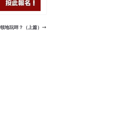
北領地玩咩？（上篇）