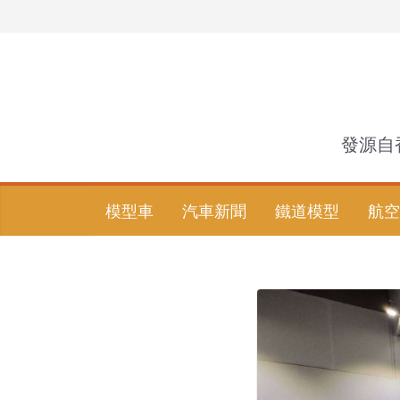
Skip
to
content
發源自
模型車
汽車新聞
鐵道模型
航空