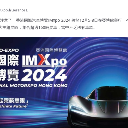
MXpo
Lierence Li
意了！香港國際汽車博覽IMXpo 2024 將於12月5-8日在亞博館舉行，
四大主題展區，集合超過160輛展車，當中不乏稀有車款。