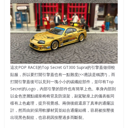
這次POP RACE的Top Secret GT300 Supra的引擎蓋做得較
貼服，所以要打開引擎蓋也有一點難度(<<應該是稱讚?)，而
打開引擎蓋後可以見到一塊小小的碳纖紋部件，並印有Top
Secret的Logo，內部引擎的部件也有簡單上色。車身內部則
以金色塗層點綴座椅椅背及防滾架，副駕駛座上的儀表板同
樣有上色處理，提升視覺感。兩側後鏡還原了真車的通窿設
計，然而由於採用軟膠材質並結合通窿結構，容易被按壓後
出現黑色裂紋，也容易因按壓過多而斷裂。