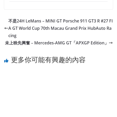
不是24H LeMans – MINI GT Porsche 911 GT3 R #27 FI
A GT World Cup 70th Macau Grand Prix HubAuto Ra
cing
未上映先興奮 – Mercedes-AMG GT「APXGP Edition」
更多你可能有興趣的內容