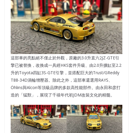
這部車的亮點絕不僅止於外觀，原廠的3.0升直六2JZ-GTE引
擎已被替換，改換成一具經HKS套件升級、由2.0升擴缸至2.2
升的Toyota四缸3S-GTE引擎，並搭配巨大的Trust/GReddy
T88-34D渦輪增壓器。除此之外，這部車還選用RAYS、
Öhlins與Alcon等頂級品牌的多款高性能部件。由永田和彦打
造的「猛獸」，展現了千禧年代初JDM改裝文化的精髓。