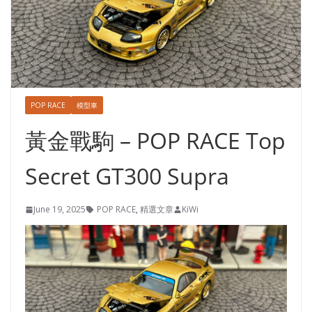
POP RACE
模型車
黃金戰駒 – POP RACE Top
Secret GT300 Supra
June 19, 2025
POP RACE
,
精選文章
KiWi