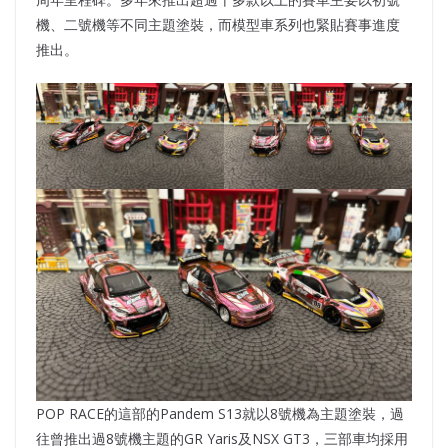
機、二號機等不同主題塗裝，而模型車系列也緊貼賽事進度
推出。
POP RACE的這部的Pandem S13就以8號機為主題塗裝，過
往曾推出過8號機主題的GR Yaris及NSX GT3，三部車均採用