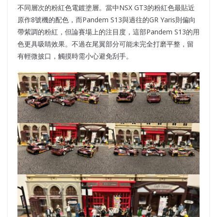
不同層次的粉紅色電鍍塗層。當中NSX GT3的粉紅色最貼近
原作8號機的配色，而Pandem S13與過往的GR Yaris則偏向
帶紫調的粉紅，但論賽場上的注目度，這部Pandem S13的用
色更具吸睛效果。不過在尾翼部分可能未完全打磨平整，留
有輕微披口，觸摸時需小心避免刮手。