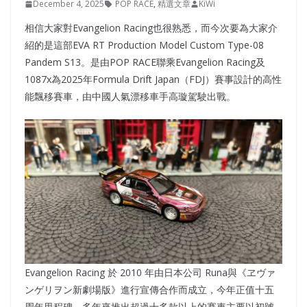
December 4, 2025
POP RACE
,
精選文章
KiWi
相信大家對Evangelion Racing也很熟悉，而今次要為大家介
紹的是這部EVA RT Production Model Custom Type-08
Pandem S13。是由POP RACE聯乘Evangelion Racing及
1087x為2025年Formula Drift Japan（FDJ）賽事設計的高性
能飄移賽車，由中國人氣漂移車手高璇駕駛出戰。
Evangelion Racing 於 2010 年由日本公司 Runa與《ヱヴァ
ンゲリヲン新劇場版》進行宣傳合作而成立，今年正值十五
周年里程碑。多年來推出超過十多款以上的賽車主要以初號