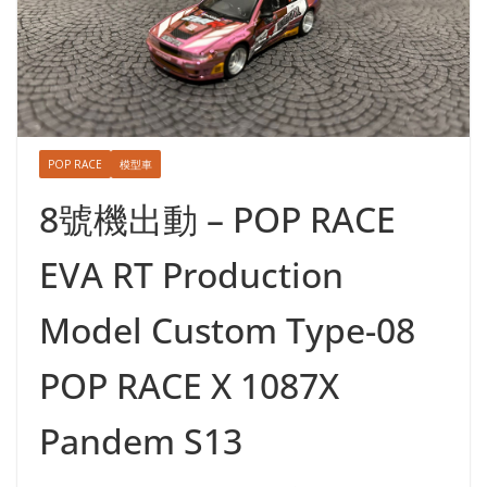
POP RACE
模型車
8號機出動 – POP RACE
EVA RT Production
Model Custom Type-08
POP RACE X 1087X
Pandem S13