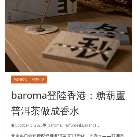
FASHION
尊享生活
baroma登陸香港：糖葫蘆
普洱茶做成香水
October 8, 2025
baroma
,
Perfume
Lierence Li
北京冬日糖葫蘆配煙燻普洱茶,可以變成一支香水——亞洲香