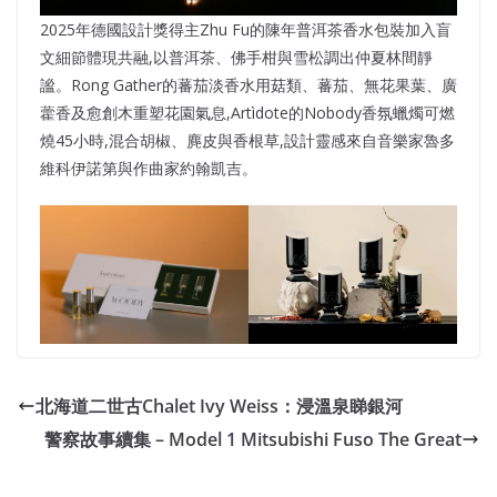
2025年德國設計獎得主Zhu Fu的陳年普洱茶香水包裝加入盲
文細節體現共融,以普洱茶、佛手柑與雪松調出仲夏林間靜
謐。Rong Gather的蕃茄淡香水用菇類、蕃茄、無花果葉、廣
藿香及愈創木重塑花園氣息,Artìdote的Nobody香氛蠟燭可燃
燒45小時,混合胡椒、麂皮與香根草,設計靈感來自音樂家魯多
維科伊諾第與作曲家約翰凱吉。
北海道二世古Chalet Ivy Weiss：浸溫泉睇銀河
警察故事續集 – Model 1 Mitsubishi Fuso The Great