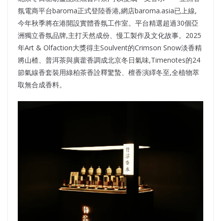
氛電商平台baroma正式登陸香港,網店baroma.asia已上線,
今年秋季將在港開設實體香氛工作室。平台精選超過30個亞
洲獨立香氛品牌,主打天然成份、慢工製作及文化故事。2025
年Art & Olfaction大獎得主Soulvent的Crimson Snow淡香精
將山楂、普洱茶與廣藿香調成北京冬日氣味,Timenotes的24
節氣線香套裝用綠柏茶香詮釋驚蟄、檀香演繹冬至,全植物萃
取無合成香料。