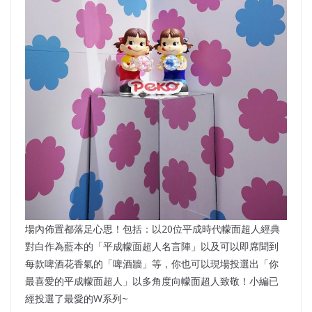
場內佈置都落足心思！包括：以20位平成時代幪面超人經典
對白作為藍本的「平成幪面超人名言陣」以及可以即席聞到
每款啤酒花香氣的「啤酒牆」等，你也可以現場投選出「你
最喜愛的平成幪面超人」以多角度向幪面超人致敬！小編已
經投選了最愛的W系列~