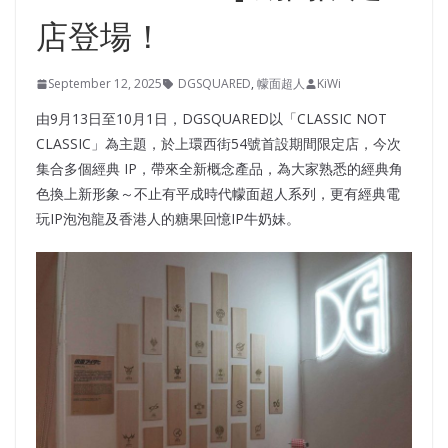
店登場！
September 12, 2025
DGSQUARED
,
幪面超人
KiWi
由9月13日至10月1日，DGSQUARED以「CLASSIC NOT
CLASSIC」為主題，於上環西街54號首設期間限定店，今次
集合多個經典 IP，帶來全新概念產品，為大家熟悉的經典角
色換上新形象～不止有平成時代幪面超人系列，更有經典電
玩IP泡泡龍及香港人的糖果回憶IP牛奶妹。