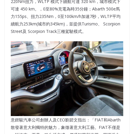
220Nm扭力，WLTP 模式下續航可達 320 km，城市模式下
可達 450 km。，0至80%充電為時35分鐘；Abarth 500e馬
力155ps、扭力235Nm，0至100km/h加速7秒，WLTP平均
續航力253km(城市約345km)，並提供Turismo、 Scorpion
Street及 Scorpion Track三種駕駛模式。
意鋰駿汽車公司創辦人及CEO劉碧文指出：「FIAT和Abarth
散發著意大利獨特的魅力，象徵著意大利工藝。FIAT不僅是