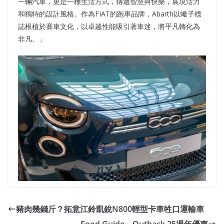
一輛汽車，更是一種生活方式，傳遞智慧與快樂，展現活力
和獨特的設計風格。作為FIAT的跑車品牌，Abarth以蠍子標
誌根植於賽車文化，以卓越性能吸引著車迷，將平凡轉化為
非凡。」
豬肉幾錢斤？拓意江鈴凱銳N800輕型卡車牲口運輸車
Food Guide – Outback 25週年優惠