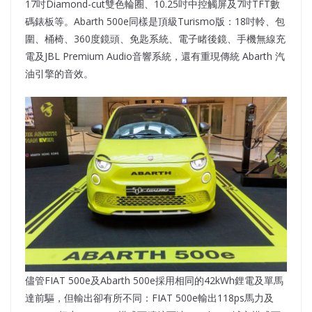
17吋Diamond-cut雙色輪圈、10.25吋中控觸屏及7吋TFT數
碼錶板等。Abarth 500e同樣是頂級Turismo版：18吋軨、包
圍、桶椅、360度鏡頭、免匙系統、電子睹後鏡、手機無線充
電及JBL Premium Audio音響系統，還有重現傳統 Abarth 汽
油引擎的音效。
儘管FIAT 500e及Abarth 500e採用相同的42kWh鋰電及單馬
達前驅，但輸出卻有所不同：FIAT 500e輸出118ps馬力及