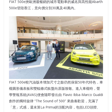
FIAT 500e挾歐洲最暢銷的城市電動車的威名與高性能Abarth
500e登陸香江，意向價分別30萬及40萬內。
FIAT 500e較汽油版本增加尺寸之餘仍然保留50年代特色，車
櫳圓形儀表板和雙輻條式軚盤向原版致敬。進入車櫳時，聲
學警報系統(AVAS)便會隨即發出由 Flavio Ibba-Marco Gualdi
創作的獨特旋律 “The Sound of 500” 來曲奏歡迎，充滿了
「意」式感，還未算La Prima的頂配內容，包括LED頭燈、