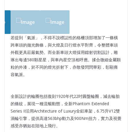
若提到「氣派」，不得不說標誌性的格柵頂部增加了一條橫
跨車頭的拋光飾條，與大燈及日行燈水平對齊，令整體車頭
外觀更具莊嚴氣勢。而全新車頭大燈採用鐳射切割設計，雕
琢出每邊580顆星星，與車內星空頂相呼應。揉合微細金屬顆
粒的外漆，於不同的燈光折射下，亦散發閃閃華彩，彰顯雍
容氣派。
全新設計的輪圈包括復刻1920年代22吋圓盤輪圈，減去輪胎
的條紋，展現一種流暢動態，全新Phantom Extended
Series II沿用Architecture of Luxury全鋁車架，6.75升V12雙
渦輪引擎，提供高達563bhp動力及900Nm扭力，實力及視覺
感受亦猶如在陸地上飛行。