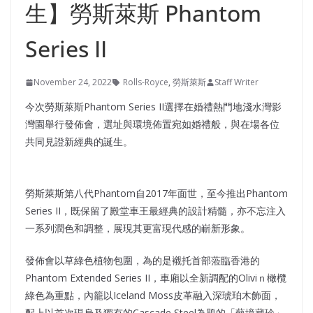
生】勞斯萊斯 Phantom
Series II
November 24, 2022
Rolls-Royce
,
勞斯萊斯
Staff Writer
今次勞斯萊斯Phantom Series II選擇在婚禮熱門地淺水灣影
灣園舉行發佈會，選址與環境佈置宛如婚禮般，與在場各位
共同見證新經典的誕生。
勞斯萊斯第八代Phantom自2017年面世，至今推出Phantom
Series II，既保留了殿堂車王最經典的設計精髓，亦不忘注入
一系列潤色和調整，展現其更富現代感的嶄新形象。
發佈會以草綠色植物包圍，為的是襯托首部蒞臨香港的
Phantom Extended Series II，車廂以全新調配的Oliviｎ橄欖
綠色為重點，內籠以Iceland Moss皮革融入深琥珀木飾面，
配上以首次現身及獨有的Cascade Steel為題的「藝境藏珍」