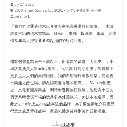
July 27, 2020
2020
,
Brand Stories
,
July 2020
,
利思芸
,
小城故事
,
手推車
Lierence Li
「我們希望通過積木玩具讓大家認識香港特色情懷。」小城
故事推出的積木雪糕車、紅Van、果欄、報紙檔、電車、大排
檔及和昌大押等通通勾起我們的兒時回憶。
儘管包裝盒寫適合三歲以上，但購買的多是「大朋友」，小
城故事負責人Stanley笑言，「(品牌)針對小朋友，但實際上
更多是大人們的集體回憶，我們希望能夠寓教於樂，促進親
子樂趣之餘也讓小朋友認識老香港的點滴。」Stanley對歷
史、文化有濃厚興趣，閑時會逛博物館觀展，他想為小朋友
買玩具時發現市場的玩具多為外國款式，欠缺本地選擇，因
此於2018年成立小城故事這個品牌，為了更生動地介紹產品
得意之處及背後故事，產品包裝盒後特別製作四格漫畫。