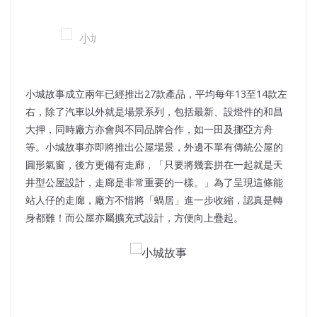
小城故事成立兩年已經推出27款產品，平均每年13至14款左
右，除了汽車以外就是場景系列，包括最新、設燈件的和昌
大押，同時廠方亦會與不同品牌合作，如一田及挪亞方舟
等。小城故事亦即將推出公屋場景，外邊不單有傳統公屋的
圓形氣窗，後方更備有走廊，「只要將幾套拼在一起就是天
井型公屋設計，走廊是非常重要的一樣。」為了呈現這條能
站人仔的走廊，廠方不惜將「蝸居」進一步收縮，認真是轉
身都難！而公屋亦屬擴充式設計，方便向上疊起。