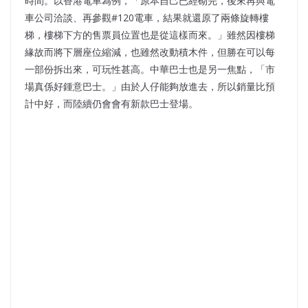
時間。以香港電車為例，「原本自己已經砌完，後來再與電
車公司洽談、再參觀#120電車，結果就還原了兩條旋轉樓
梯，樓梯下方的售票員位置也是從這樣而來。」雖然因樓梯
緣故而將下層座位縮減，也雖然改動積木件，但勝在可以每
一部份拆出來，可玩性甚高。中華巴士也是另一焦點，「市
場真係好鍾意巴士。」由於人仔能夠放進去，所以銷量比預
計中好，而陸續仍會會有新款巴士登場。