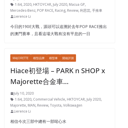
1:64
,
2020
,
HKTOYCAR
,
July 2020
,
Macua GP
,
Mercedes-Benz
,
POP RACE
,
Racing
,
Review
,
利思芸
,
手推車
Lierence Li
今日的190E大戰，源頭可以追溯於去年POP RACE推出
的澳門賽車，且看這場大戰有沒有平息的一日
MAJORETTE
模型品牌
模型車
開箱評測
Hiace初登場 – PARK n SHOP x
Majorette合金車…
July 10, 2020
1:64
,
2020
,
Commercial Vehicle
,
HKTOYCAR
,
July 2020
,
Majorette
,
MAN
,
Review
,
Toyota
,
Volkswagen
Lierence Li
相信今次三部中總有一部啱心水