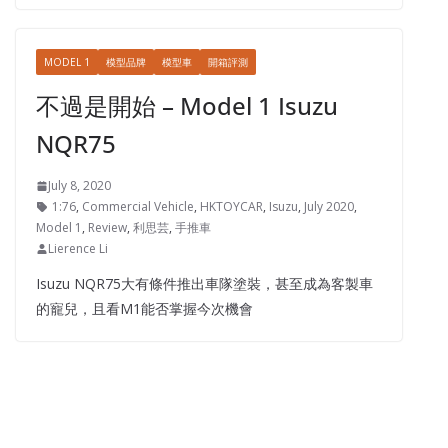
MODEL 1
模型品牌
模型車
開箱評測
不過是開始 – Model 1 Isuzu
NQR75
July 8, 2020
1:76
,
Commercial Vehicle
,
HKTOYCAR
,
Isuzu
,
July 2020
,
Model 1
,
Review
,
利思芸
,
手推車
Lierence Li
Isuzu NQR75大有條件推出車隊塗裝，甚至成為客製車
的寵兒，且看M1能否掌握今次機會
MINI GT
模型車
開箱評測
原牛 – MINI GT Lamborghini