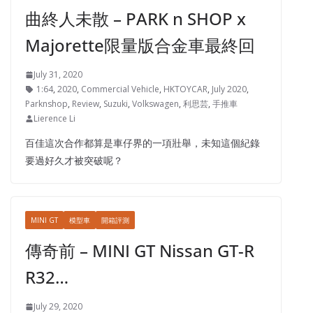
曲終人未散 – PARK n SHOP x
Majorette限量版合金車最終回
July 31, 2020
1:64
,
2020
,
Commercial Vehicle
,
HKTOYCAR
,
July 2020
,
Parknshop
,
Review
,
Suzuki
,
Volkswagen
,
利思芸
,
手推車
Lierence Li
百佳這次合作都算是車仔界的一項壯舉，未知這個紀錄
要過好久才被突破呢？
MINI GT
模型車
開箱評測
傳奇前 – MINI GT Nissan GT-R
R32…
July 29, 2020