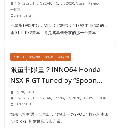
1:64
,
2020
,
HKTOYCAR
,
JTC
,
July 2020
,
Nissan
,
Review
,
手推車
Lierence Li
不單是1993年款，MINI GT亦推出了1992年HKS款的日
產GT-R R32賽車，還是成為傳奇前的那一台賽車
INNO64
模型品牌
模型車
開箱評測
限量非限量？INNO64 Honda
NSX-R GT Tuned by “Spoon…
July 28, 2020
1:64
,
2020
,
HKTOYCAR
,
Honda
,
July 2020
,
Review
,
SPOON
Lierence Li
如果只能夠選一台的話，那披上一身SPOON拉花的本田
NSX-R GT相信是我心水之選。