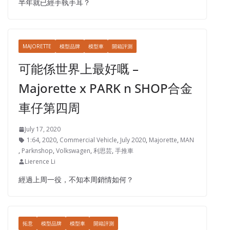
半年就已經手執手耳？
MAJORETTE
模型品牌
模型車
開箱評測
可能係世界上最好嘅 –
Majorette x PARK n SHOP合金
車仔第四周
July 17, 2020
1:64
,
2020
,
Commercial Vehicle
,
July 2020
,
Majorette
,
MAN
,
Parknshop
,
Volkswagen
,
利思芸
,
手推車
Lierence Li
經過上周一役，不知本周銷情如何？
拓意
模型品牌
模型車
開箱評測