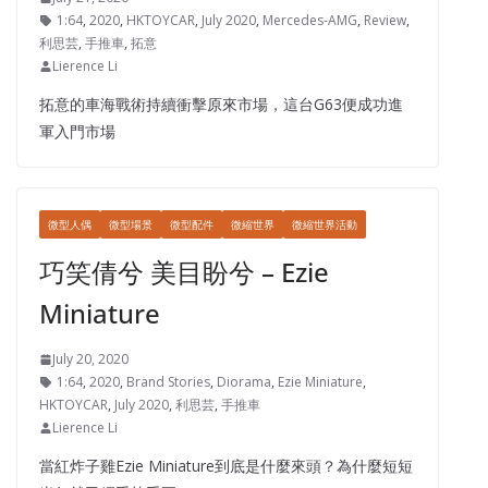
1:64
,
2020
,
HKTOYCAR
,
July 2020
,
Mercedes-AMG
,
Review
,
利思芸
,
手推車
,
拓意
Lierence Li
拓意的車海戰術持續衝擊原來市場，這台G63便成功進
軍入門市場
微型人偶
微型場景
微型配件
微縮世界
微縮世界活動
巧笑倩兮 美目盼兮 – Ezie
Miniature
July 20, 2020
1:64
,
2020
,
Brand Stories
,
Diorama
,
Ezie Miniature
,
HKTOYCAR
,
July 2020
,
利思芸
,
手推車
Lierence Li
當紅炸子雞Ezie Miniature到底是什麼來頭？為什麼短短