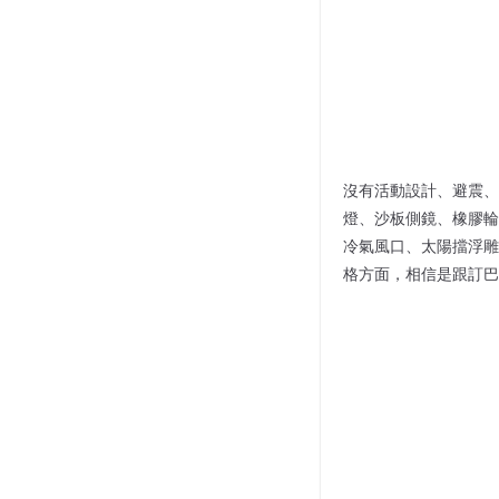
沒有活動設計、避震、
燈、沙板側鏡、橡膠輪
冷氣風口、太陽擋浮雕
格方面，相信是跟訂巴