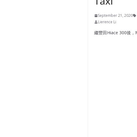
Taxi
September 21, 2020
Lierence Li
繼豐田Hiace 300