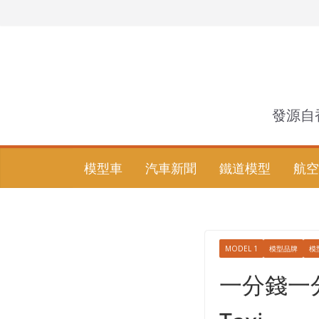
Skip
to
content
發源自
模型車
汽車新聞
鐵道模型
航空
MODEL 1
模型品牌
模
一分錢一分貨 