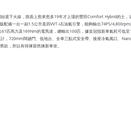
ort開始退下火線，路面上愈來愈多19年才上場的豐田Comfort Hybrid的
港版配備一台一副1.5公升直四VVT-i石油氣引擎，能夠輸出74PS/4,800rpm馬
輸出61匹馬力及169Nm的電馬達，總輸出100匹，據皇冠指新車氣耗可低至19.4
設計，720mm闊趟門、低地台、全車三點式安全帶、後座冷氣風口、Nan
勝舊款，所以有得揀當然揀新車坐。