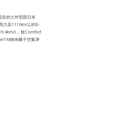
士，這款的士外型跟日本
力及111Nm/2,800-
km/L，較Comfort
oeTM納米離子空氣淨