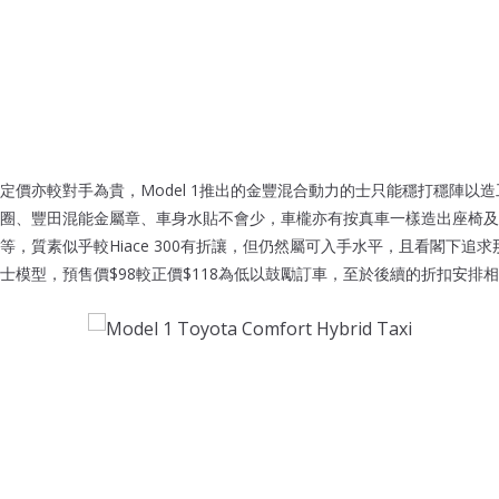
定價亦較對手為貴，Model 1推出的金豐混合動力的士只能穩打穩陣以
圈、豐田混能金屬章、車身水貼不會少，車櫳亦有按真車一樣造出座椅及
等，質素似乎較Hiace 300有折讓，但仍然屬可入手水平，且看閣下追
士模型，預售價$98較正價$118為低以鼓勵訂車，至於後續的折扣安排