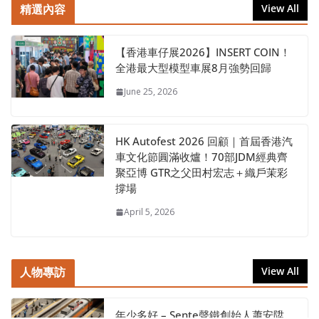
精選內容
View All
【香港車仔展2026】INSERT COIN！
全港最大型模型車展8月強勢回歸
June 25, 2026
HK Autofest 2026 回顧｜首屆香港汽
車文化節圓滿收爐！70部JDM經典齊
聚亞博 GTR之父田村宏志＋織戶茉彩
撐場
April 5, 2026
人物專訪
View All
年少多好 – Sente聲鐵創始人蕭安陞