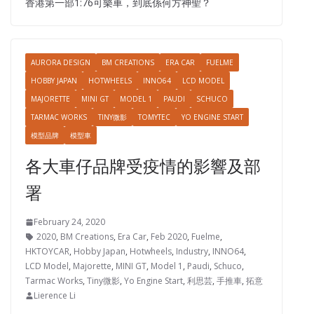
香港第一部1:76可樂車，到底係何方神聖？
AURORA DESIGN
BM CREATIONS
ERA CAR
FUELME
HOBBY JAPAN
HOTWHEELS
INNO64
LCD MODEL
MAJORETTE
MINI GT
MODEL 1
PAUDI
SCHUCO
TARMAC WORKS
TINY微影
TOMYTEC
YO ENGINE START
模型品牌
模型車
各大車仔品牌受疫情的影響及部
署
February 24, 2020
2020
,
BM Creations
,
Era Car
,
Feb 2020
,
Fuelme
,
HKTOYCAR
,
Hobby Japan
,
Hotwheels
,
Industry
,
INNO64
,
LCD Model
,
Majorette
,
MINI GT
,
Model 1
,
Paudi
,
Schuco
,
Tarmac Works
,
Tiny微影
,
Yo Engine Start
,
利思芸
,
手推車
,
拓意
Lierence Li