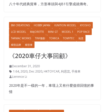
八十年代經典貨車，方形車頭與4JB1引擎成就傳奇。
BM CREATIONS
HOBBY JAPAN
IGNITION MODEL
KYOSHO
LCD MODEL
MAJORETTE
MINI GT
MODEL 1
POP RACE
TARMAC WORKS
TINY微影
TOMICA
TOMYTEC
拓意
模型品牌
模型車
《2020車仔大事回顧》
December 31, 2020
1:64
,
2020
,
Dec 2020
,
HKTOYCAR
,
利思芸
,
手推車
Lierence Li
2020年是不一樣的一年，車壇上又有什麼值得回憶的事
情