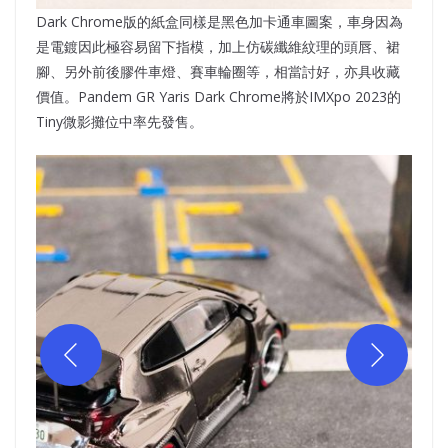
Dark Chrome版的紙盒同樣是黑色加卡通車圖案，車身因為
是電鍍因此極容易留下指模，加上仿碳纖維紋理的頭唇、裙
腳、另外前後膠件車燈、賽車輪圈等，相當討好，亦具收藏
價值。Pandem GR Yaris Dark Chrome將於IMXpo 2023的
Tiny微影攤位中率先發售。