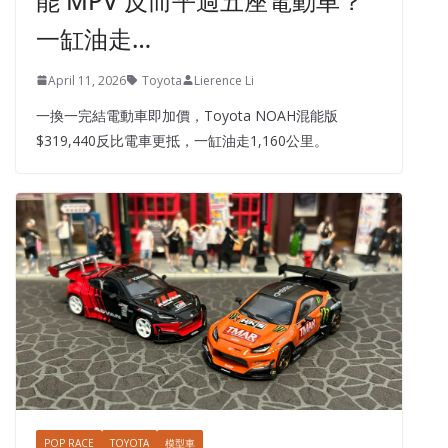
能 MPV 反而平過五座電動車？
一缸油走…
April 11, 2026
Toyota
Lierence Li
一換一完結電動車即加價，Toyota NOAH混能版
$319,440反比電車更抵，一缸油走1,160公里。
POP RACE
TOYOTA
模型車