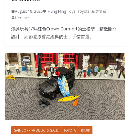
August 18, 2025
Hung Hing Toys
,
Toyota
,
精選文章
Lierence Li
鴻興玩具1/64紅色Crown Comfort的士模型，精緻開門
設計，細節還原香港經典的士，手信首選。
GAINCORP PRODUCTS G.C.D
TOYOTA
模型車