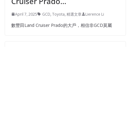
GAINCORP PRODUCTS G.C.D
TOYOTA
模型車
始終如一 – GCD Toyota Land
Cruiser Prado…
April 7, 2025
GCD
,
Toyota
,
精選文章
Lierence Li
數豐田Land Cruiser Prado的大戶，相信非GCD莫屬
POP RACE
TOYOTA
模型車
指紋 – POP RACE TOYOTA