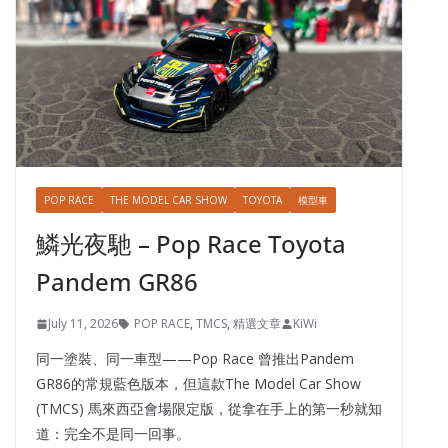
POP RACE
THE MODEL CAR SHOW
TOYOTA
模型車
鱗光夜馳 – Pop Race Toyota
Pandem GR86
July 11, 2026
POP RACE
,
TMCS
,
精選文章
KiWi
同一塗裝、同一車型——Pop Race 曾推出Pandem
GR86的常規藍色版本，但這款The Model Car Show
(TMCS) 馬來西亞會場限定版，從拿在手上的第一秒就知
道：完全不是同一回事。