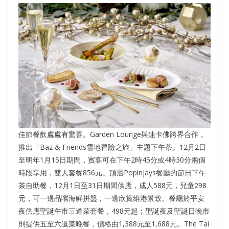
佳節餐飲處處有驚喜。Garden Lounge與連卡佛跨界合作，
推出「Baz & Friends雪地冒險之旅」主題下午茶。12月2日
至明年1月15日期間，賓客可在下午2時45分或4時30分兩個
時段享用，雙人套餐856元。頂層Popinjays餐廳的節日下午
茶自助餐，12月1日至31日期間供應，成人588元，兒童298
元，可一邊品嚐海鮮拼盤，一邊欣賞維港景致。餐廳於平安
夜供應聖誕午市三道菜套餐，498元起；聖誕夜及聖誕日晚市
則提供五至六道菜晚餐，價格由1,388元至1,688元。The Tai