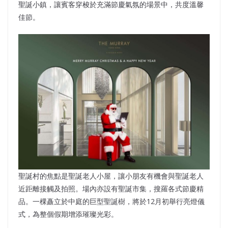
聖誕小鎮，讓賓客穿梭於充滿節慶氣氛的場景中，共度溫馨
佳節。
聖誕村的焦點是聖誕老人小屋，讓小朋友有機會與聖誕老人
近距離接觸及拍照。場內亦設有聖誕市集，搜羅各式節慶精
品。一棵矗立於中庭的巨型聖誕樹，將於12月初舉行亮燈儀
式，為整個假期增添璀璨光彩。