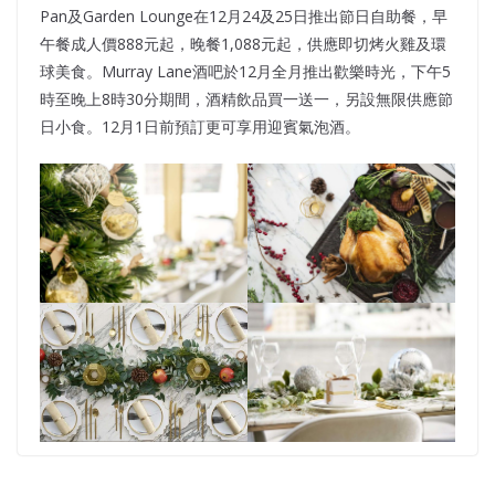
Pan及Garden Lounge在12月24及25日推出節日自助餐，早
午餐成人價888元起，晚餐1,088元起，供應即切烤火雞及環
球美食。Murray Lane酒吧於12月全月推出歡樂時光，下午5
時至晚上8時30分期間，酒精飲品買一送一，另設無限供應節
日小食。12月1日前預訂更可享用迎賓氣泡酒。