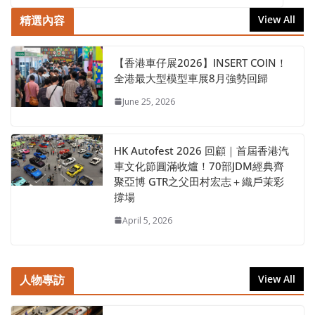
精選內容
View All
【香港車仔展2026】INSERT COIN！
全港最大型模型車展8月強勢回歸
June 25, 2026
HK Autofest 2026 回顧｜首屆香港汽
車文化節圓滿收爐！70部JDM經典齊
聚亞博 GTR之父田村宏志＋織戶茉彩
撐場
April 5, 2026
人物專訪
View All