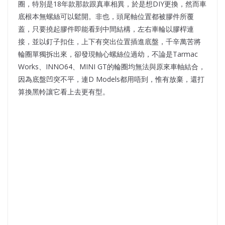
圈，特別是18年款那款跟真車相異，於是想DIY更換，然而車
底根本無螺絲可以鬆開。非也，頭尾軸位置都被膠件所覆
蓋，只要撓起膠件即能看到中間結構，左右車輪以膠桿連
接，並以釘子扣住，上下有突出位置插進底盤，千辛萬苦將
輪圈單獨拆出來，卻發現軸心螺絲位過幼，不論是Tarmac
Works、INNO64、MINI GT的輪圈均無法與原來車軸結合，
因為底盤凹突不平，連D Models都用唔到，惟有放棄，還打
算換黑軨讓它看上去更有型。