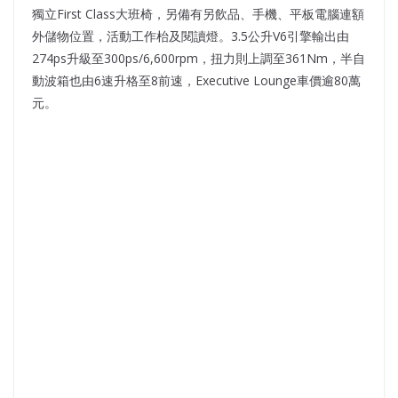
獨立First Class大班椅，另備有另飲品、手機、平板電腦連額
外儲物位置，活動工作枱及閱讀燈。3.5公升V6引擎輸出由
274ps升級至300ps/6,600rpm，扭力則上調至361Nm，半自
動波箱也由6速升格至8前速，Executive Lounge車價逾80萬
元。