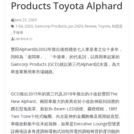
Products Toyota Alphard
June 23, 2020
1:64
,
2020
,
Gaincorp Products
,
Jun 2020
,
Review
,
Toyota
,
利思芸
,
手推車
Lierence Li
豐田Alphard自2002年推出後然穩坐七人車皇者之位十多年，
同時為「老闆車」、「中港車」的代名詞，以商用車起家的
Gaincorp Products (GCD)就以第三代Alphard試水溫，為大
舉進軍乘用車市場鋪路。
GCD推出2015年的第三代及2018年推出的小改款豐田The
New Alphard。兩部車最大的差異在於小改款伸延到頭唇的
鑽石型鬼面罩、新款Bi-Beam LED頭燈、霧燈燈框，18吋
Two Tone十柱式輪圈、向左延伸的金屬飾條及尾燈組造型。
車櫳改動集中在木紋裝飾，如果是Executive Lounge型號更
設兩張設多角度調校環抱式頭枕與電控調校椅背斜度功能的