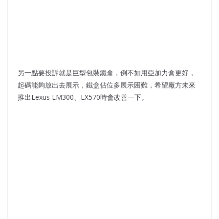
另一點要投訴就是巨型包裝鐵盒，倒不如用亞加力盒更好，
起碼能夠放出去展示，鐵盒佔位多展示困難，希望廠方未來
推出Lexus LM300、LX570時會改善一下。