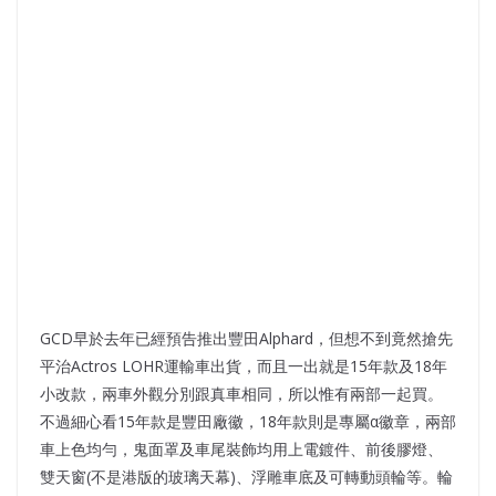
GCD早於去年已經預告推出豐田Alphard，但想不到竟然搶先
平治Actros LOHR運輸車出貨，而且一出就是15年款及18年
小改款，兩車外觀分別跟真車相同，所以惟有兩部一起買。
不過細心看15年款是豐田廠徽，18年款則是專屬α徽章，兩部
車上色均勻，鬼面罩及車尾裝飾均用上電鍍件、前後膠燈、
雙天窗(不是港版的玻璃天幕)、浮雕車底及可轉動頭輪等。輪